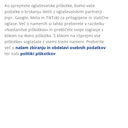
Navodila za sestavljanje
Podatki o izdelku
Prilagajamo vašo uporabniško izkušnjo
Ocene
V JYSK-u uporabljamo piškotke in mobilne identifikatorje za
(
17
)
zagotavljanje dobre izkušnje ob obisku našega spletnega mesta.
Piškotki zbirajo podatke o vas za zagotavljanje funkcionalnosti,
statistike in ustreznega trženja.
Dostava
Ko sprejmete oglaševalske piškotke, bomo vaše podatke o brska
delili z oglaševalskimi partnerji (npr. Google, Meta in TikTok) za
prilagojene in statične oglase. Več o namenih si lahko preberete
razdelku »Nastanitve piškotkov« in prekličete svoje soglasje s kl
na ikono piškotka. S klikom na »Sprejmi vse piškotke« soglašate 
vsemi tremi nameni. Preberite več o
našem zbiranju in obdelavi
osebnih podatkov
ter naši
politiki piškotkov
.