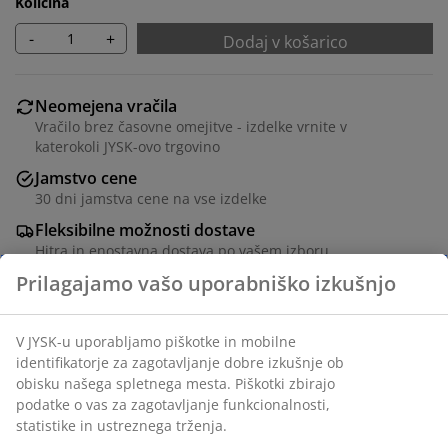
Količina
-
+
Dodaj v košarico
Neomejena vračila
Vračilo brez časovne omejitve - izdelke vrnite v
katerokoli JYSK-ovo trgovino
Jamstvo cene
30 dni jamstva cene na vse izdelke
Fleksibilne možnosti dostave
Hitra in enostavna dostava po vašem izboru
Poliester. S kroglično vrvico in srebrno podlago, ki
odbija toploto. Širino lahko po potrebi skrajšate.
Š60xV170 cm
Inventarna številka: 5590011