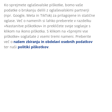
V JYSK-u uporabljamo piškotke in mobilne identifikatorje za
Navodila za sestavljanje
zagotavljanje dobre izkušnje ob obisku našega spletnega
mesta. Piškotki zbirajo podatke o vas za zagotavljanje
funkcionalnosti, statistike in ustreznega trženja.
Podatki o izdelku
Ko sprejmete oglaševalske piškotke, bomo vaše podatke o
brskanju delili z oglaševalskimi partnerji (npr. Google, Meta
in TikTok) za prilagojene in statične oglase. Več o namenih si
lahko preberete v razdelku »Nastanitve piškotkov« in
Ocene
prekličete svoje soglasje s klikom na ikono piškotka. S klikom
(
17
)
na »Sprejmi vse piškotke« soglašate z vsemi tremi nameni.
Preberite več o
našem zbiranju in obdelavi osebnih
podatkov
ter naši
politiki piškotkov
.
Dostava