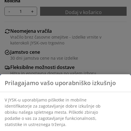
Količina
-
+
Dodaj v košarico
Neomejena vračila
Vračilo brez časovne omejitve - izdelke vrnite v
katerokoli JYSK-ovo trgovino
Jamstvo cene
30 dni jamstva cene na vse izdelke
Fleksibilne možnosti dostave
Hitra in enostavna dostava po vašem izboru
Poliester. S kroglično vrvico in srebrno podlago, ki
odbija toploto. Širino lahko po potrebi skrajšate.
Š90xV220 cm
Prilagajamo vašo uporabniško izkušnjo
Inventarna številka: 5590018