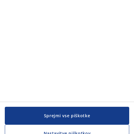
Kategorije
Kategorije
Pomoč kupcem
Pomoč kupcem
JYSK
JYSK
SEDEŽ PODJETJA
Sledite podjetju JYSK