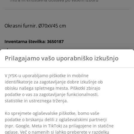
Okrasni furnir. Ø70xV45 cm
Inventarna številka: 3650187
Navodila za sestavljanje
Podatki o izdelku
Prilagajamo vašo uporabniško izkušnjo
V JYSK-u uporabljamo piškotke in mobilne identifikatorje za
Ocene
zagotavljanje dobre izkušnje ob obisku našega spletnega
(
21
)
mesta. Piškotki zbirajo podatke o vas za zagotavljanje
funkcionalnosti, statistike in ustreznega trženja.
Ko sprejmete oglaševalske piškotke, bomo vaše podatke o