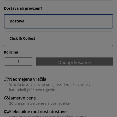
Dostava ali prevzem?
Dostava
Click & Collect
Količina
-
+
Dodaj v košarico
Neomejena vračila
Vračilo brez časovne omejitve - izdelke vrnite v
katerokoli JYSK-ovo trgovino
Jamstvo cene
30 dni jamstva cene na vse izdelke
Fleksibilne možnosti dostave
Hitra in enostavna dostava po vašem izboru