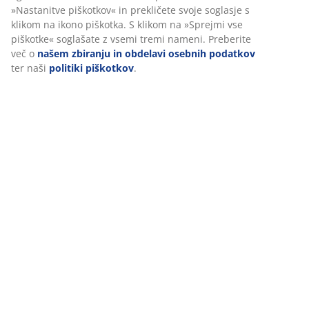
Dostava
brskanju delili z oglaševalskimi partnerji (npr. Google,
Meta in TikTok) za prilagojene in statične oglase. Več o
namenih si lahko preberete v razdelku »Nastanitve
piškotkov« in prekličete svoje soglasje s klikom na ikono
piškotka. S klikom na »Sprejmi vse piškotke« soglašate z
vsemi tremi nameni. Preberite več o
našem zbiranju in
obdelavi osebnih podatkov
ter naši
politiki piškotkov
.