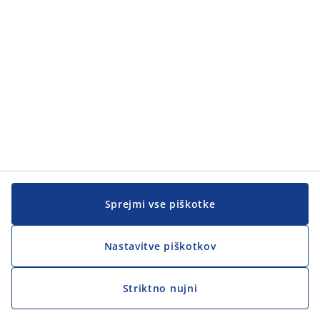
Pomoč kupcem
Pomoč kupcem
JYSK
JYSK
SEDEŽ PODJETJA
Sledite podjetju JYSK