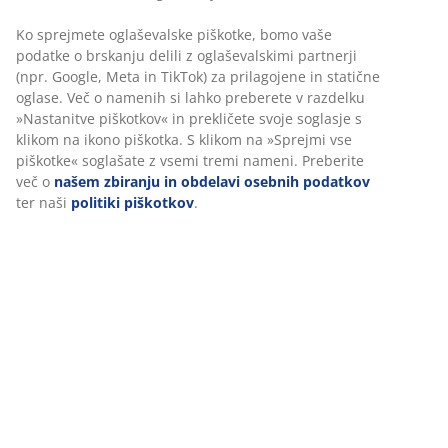
Inventarna številka: 3690479
Navodila za sestavljanje
Podatki o izdelku
Ocene
(
4
)
Dostava