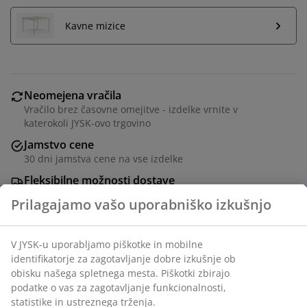
Kavne mizice
Neomejena vračila
Vračilo brez časovne omejitve - izdelke vrnite v
katerokoli JYSK-ovo trgovino
Jamstvo cene
30 dni jamstva cene na vse izdelke
Fleksibilne možnosti dostave
Hitra in enostavna dostava po vašem izboru
Sedežna garnitura za 6 oseb. Sedež in naslon iz pene.
Noge iz masivnega lesa. Fiksni kotni del.
Š292xV78xG90/137/201 cm