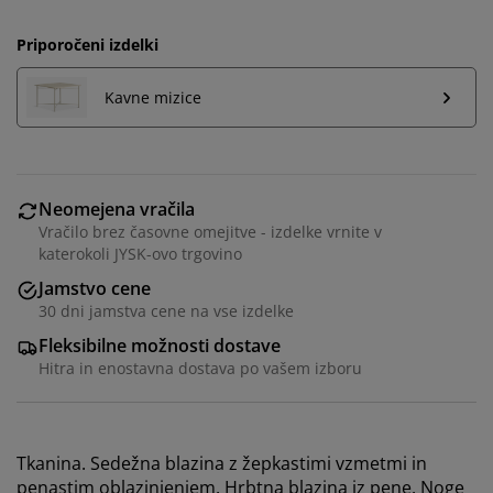
Priporočeni izdelki
Kavne mizice
Neomejena vračila
Vračilo brez časovne omejitve - izdelke vrnite v
katerokoli JYSK-ovo trgovino
Jamstvo cene
30 dni jamstva cene na vse izdelke
Fleksibilne možnosti dostave
Prilagajamo vašo uporabniško izkušnjo
Hitra in enostavna dostava po vašem izboru
V JYSK-u uporabljamo piškotke in mobilne
identifikatorje za zagotavljanje dobre izkušnje ob
Tkanina. Sedežna blazina z žepkastimi vzmetmi in
obisku našega spletnega mesta. Piškotki zbirajo
penastim oblazinjenjem. Hrbtna blazina iz pene. Noge