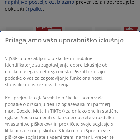
napihljivo posteljo oz. blazino
preverite, ali potrebujete
dokupiti
črpalko
.
Do proda
Do prodaje
zalog
zalog
TRAJNO 
-37%
TRAJNO NIZKA
TRAJNO NIZKA
TRAJNO NIZKA
Prilagajamo vašo uporabniško izkušnjo
CENA
CENA
Do prodaje
CENA
CENA
zalog
V JYSK-u uporabljamo piškotke in mobilne
identifikatorje za zagotavljanje dobre izkušnje ob
Nova, še nižja
Nova, še nižja
FLENDALEN
LANG
FLEND
obisku našega spletnega mesta. Piškotki zbirajo
cena
cena
Napihljiva
Ležalna
Napihlj
podatke o vas za zagotavljanje funkcionalnosti,
ENGHAVE
BREDENG
postelja
podloga
postelj
statistike in ustreznega trženja.
Napihljiva
Napihljiva
FLENDALEN
LANG V7,5
FLEND
postelja
postelja
Š97xD191xV30
samonapihljiva
Š152xD
Ko sprejmete oglaševalske piškotke, bomo vaše
ENGHAVE
BREDENG
olivna
podatke o brskanju delili z oglaševalskimi partnerji
Š70xD190xV23
94x198xH39/46
(npr. Google, Meta in TikTok) za prilagojene in statične
25,-
30,-
/kos.
/k
oglase. Več o namenih si lahko preberete v razdelku
25,-
/kos.
»Nastanitve piškotkov« in prekličete svoje soglasje s
+ Več različic
+ Več razl
8,-
42,50
40,- /kos.
/kos.
/kos.
klikom na ikono piškotka. S klikom na »Sprejmi vse
Prejšnja cena:
Prejšnja cena:
piškotke« soglašate z vsemi tremi nameni. Preberite