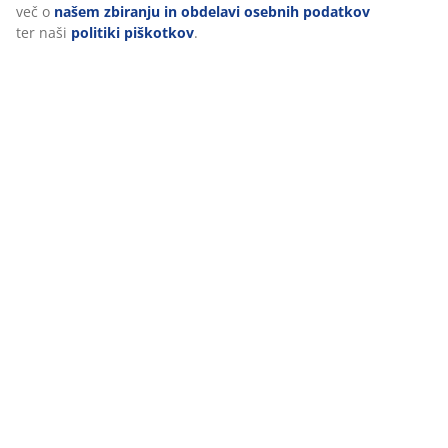
8,50 /kos.
45,- /kos.
več o
našem zbiranju in obdelavi osebnih podatkov
+ Več različic
+ Več različic
ter naši
politiki piškotkov
.
3. Odlične spalne vreče za spanje na prostem
Spalna vreča
poskrbi, da vam je ponoči udobno in
toplo, hkrati pa nudi odlično izolacijo. Prav tako je bolj
priročna od vzglavnika in prešite odeje, saj jo je
mogoče preprosto zložiti v manjši paket.
4. Stoli za kampiranje in mize
Če s seboj vzamete komplet
stolov za kampiranje
in
miz za kampiranje
, lahko z vašimi sopotniki ustvarite
udoben prostor, kjer lahko skupaj sedite ob obrokih in
uživate v osvežilnih pijačah.
5. Priročna oprema za kuhanje