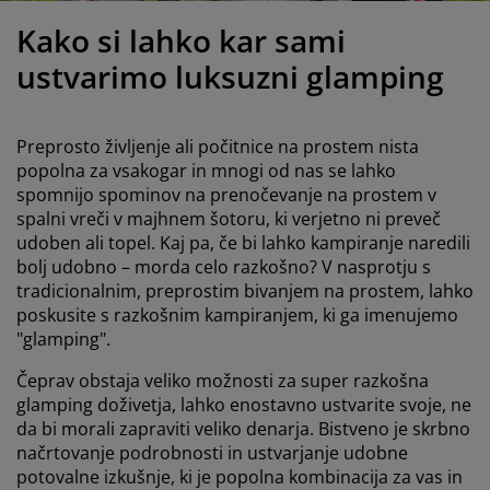
ega in zaščita pohištva
unanja svetila
juhe
steljni okvirji
uči
Kako si lahko kar sami
ampiranje
arderobne omare
kvir divanske postelje
zdelki za dom
ustvarimo luksuzni glamping
ohištvo za spalnice
osteljna dna
zdelki za otroško sobo
Preprosto življenje ali počitnice na prostem nista
ežišča za otroke
rilo
popolna za vsakogar in mnogi od nas se lahko
spomnijo spominov na prenočevanje na prostem v
spalni vreči v majhnem šotoru, ki verjetno ni preveč
troške postelje
udoben ali topel. Kaj pa, če bi lahko kampiranje naredili
bolj udobno – morda celo razkošno? V nasprotju s
tradicionalnim, preprostim bivanjem na prostem, lahko
poskusite s razkošnim kampiranjem, ki ga imenujemo
"glamping".
Čeprav obstaja veliko možnosti za super razkošna
glamping doživetja, lahko enostavno ustvarite svoje, ne
da bi morali zapraviti veliko denarja. Bistveno je skrbno
načrtovanje podrobnosti in ustvarjanje udobne
potovalne izkušnje, ki je popolna kombinacija za vas in