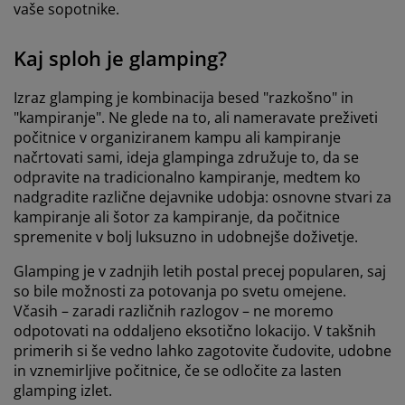
vaše sopotnike.
Kaj sploh je glamping?
Izraz glamping je kombinacija besed "razkošno" in
"kampiranje". Ne glede na to, ali nameravate preživeti
počitnice v organiziranem kampu ali kampiranje
načrtovati sami, ideja glampinga združuje to, da se
odpravite na tradicionalno kampiranje, medtem ko
nadgradite različne dejavnike udobja: osnovne stvari za
kampiranje ali šotor za kampiranje, da počitnice
spremenite v bolj luksuzno in udobnejše doživetje.
Glamping je v zadnjih letih postal precej popularen, saj
so bile možnosti za potovanja po svetu omejene.
Včasih – zaradi različnih razlogov – ne moremo
odpotovati na oddaljeno eksotično lokacijo. V takšnih
primerih si še vedno lahko zagotovite čudovite, udobne
in vznemirljive počitnice, če se odločite za lasten
glamping izlet.