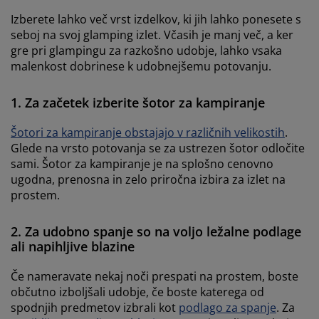
Izberete lahko več vrst izdelkov, ki jih lahko ponesete s
seboj na svoj glamping izlet. Včasih je manj več, a ker
gre pri glampingu za razkošno udobje, lahko vsaka
malenkost dobrinese k udobnejšemu potovanju.
1. Za začetek izberite šotor za kampiranje
Šotori za kampiranje obstajajo v različnih velikostih
.
Glede na vrsto potovanja se za ustrezen šotor odločite
sami. Šotor za kampiranje je na splošno cenovno
ugodna, prenosna in zelo priročna izbira za izlet na
prostem.
2. Za udobno spanje so na voljo ležalne podlage
ali napihljive blazine
Če nameravate nekaj noči prespati na prostem, boste
občutno izboljšali udobje, če boste katerega od
spodnjih predmetov izbrali kot
podlago za spanje
. Za