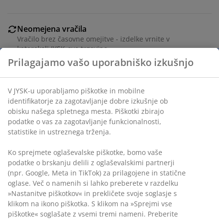
Neomejena vračila
Vračilo brez časovne omejitve - izdelke vrnite v
katerokoli JYSK-ovo trgovino
Jamstvo cene
30 dni jamstva cene na vse izdelke
Fleksibilne možnosti dostave
Prilagajamo vašo uporabniško izkušnjo
Hitra in enostavna dostava po vašem izboru
V JYSK-u uporabljamo piškotke in mobilne identifikatorje za
Inventarna številka: 4911923
zagotavljanje dobre izkušnje ob obisku našega spletnega
mesta. Piškotki zbirajo podatke o vas za zagotavljanje
Navodila za sestavljanje
funkcionalnosti, statistike in ustreznega trženja.
Manuals and warnings
Ko sprejmete oglaševalske piškotke, bomo vaše podatke o
brskanju delili z oglaševalskimi partnerji (npr. Google,
Meta in TikTok) za prilagojene in statične oglase. Več o
Podatki o izdelku
namenih si lahko preberete v razdelku »Nastanitve