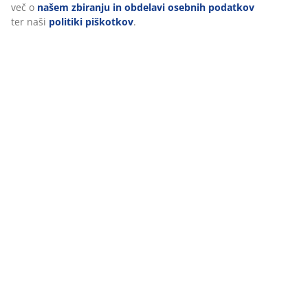
piškotkov« in prekličete svoje soglasje s klikom na ikono
piškotka. S klikom na »Sprejmi vse piškotke« soglašate z
vsemi tremi nameni. Preberite več o
našem zbiranju in
Ocene
obdelavi osebnih podatkov
ter naši
politiki piškotkov
.
(
458
)
Dostava