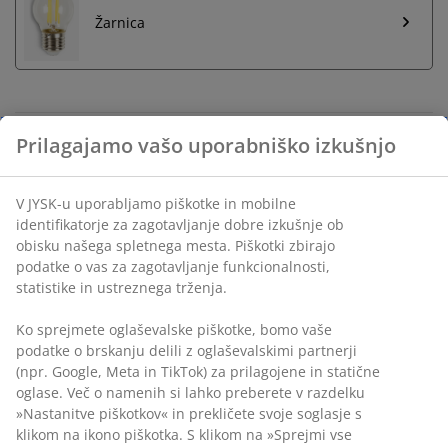
Žarnica
Neomejena vračila
Prilagajamo vašo uporabniško izkušnjo
Vračilo brez časovne omejitve - izdelke vrnite v
katerokoli JYSK-ovo trgovino
Jamstvo cene
V JYSK-u uporabljamo piškotke in mobilne identifikatorje
30 dni jamstva cene na vse izdelke
za zagotavljanje dobre izkušnje ob obisku našega
spletnega mesta. Piškotki zbirajo podatke o vas za
Fleksibilne možnosti dostave
zagotavljanje funkcionalnosti, statistike in ustreznega
Hitra in enostavna dostava po vašem izboru
trženja.
Ko sprejmete oglaševalske piškotke, bomo vaše podatke
Inventarna številka: 4912844
o brskanju delili z oglaševalskimi partnerji (npr. Google,
Meta in TikTok) za prilagojene in statične oglase. Več o
Navodila za sestavljanje
namenih si lahko preberete v razdelku »Nastanitve
piškotkov« in prekličete svoje soglasje s klikom na ikono