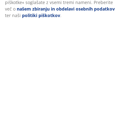
piškotka. S klikom na »Sprejmi vse piškotke« soglašate z
vsemi tremi nameni. Preberite več o
našem zbiranju in
Podatki o izdelku
obdelavi osebnih podatkov
ter naši
politiki piškotkov
.
Ocene
(
204
)
Dostava