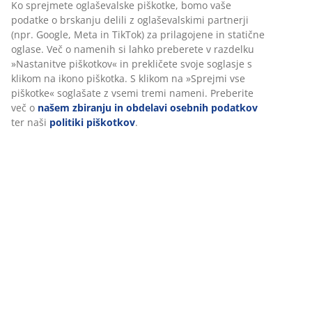
Podatki o izdelku
Ocene
(
4
)
Dostava
Prilagajamo vašo uporabniško izkušnjo
V JYSK-u uporabljamo piškotke in mobilne identifikatorje za zago
dobre izkušnje ob obisku našega spletnega mesta. Piškotki zbira
vas za zagotavljanje funkcionalnosti, statistike in ustreznega trž