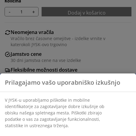
Količina
-
+
Dodaj v košarico
Neomejena vračila
Vračilo brez časovne omejitve - izdelke vrnite v
katerokoli JYSK-ovo trgovino
Jamstvo cene
30 dni jamstva cene na vse izdelke
Fleksibilne možnosti dostave
Hitra in enostavna dostava po vašem izboru
Prevleka iz 100% poliestra (50% recikliranega). 35x50
cm
Inventarna številka: 6879066