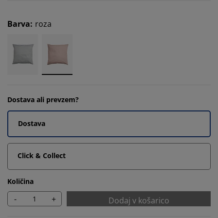
Barva
:
roza
Dostava ali prevzem?
Dostava
Click & Collect
Količina
-
+
Dodaj v košarico