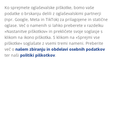
Ko sprejmete oglaševalske piškotke, bomo vaše
Inventarna številka: 6886918
podatke o brskanju delili z oglaševalskimi partnerji
(npr. Google, Meta in TikTok) za prilagojene in statične
oglase. Več o namenih si lahko preberete v razdelku
»Nastanitve piškotkov« in prekličete svoje soglasje s
Podatki o izdelku
klikom na ikono piškotka. S klikom na »Sprejmi vse
piškotke« soglašate z vsemi tremi nameni. Preberite
več o
našem zbiranju in obdelavi osebnih podatkov
ter naši
politiki piškotkov
.
Ocene
(
10
)
Dostava