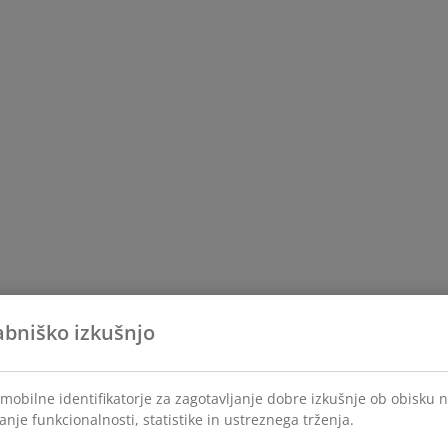
abniško izkušnjo
mobilne identifikatorje za zagotavljanje dobre izkušnje ob obisku 
anje funkcionalnosti, statistike in ustreznega trženja.