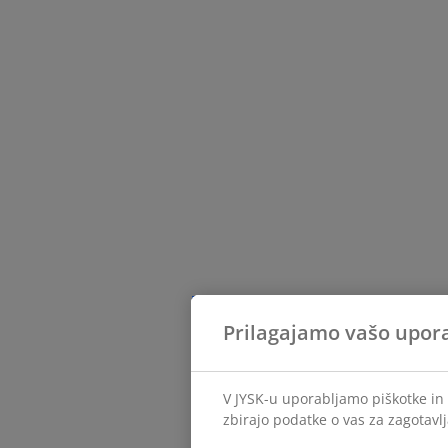
Prilagajamo vašo upor
V JYSK-u uporabljamo piškotke in 
zbirajo podatke o vas za zagotavlj