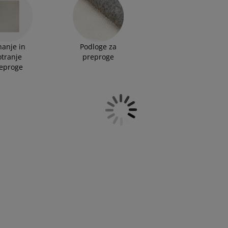
adeže rdečega vina s preproge
.
anje in
Podloge za
otranje
preproge
eproge