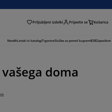
Priljubljeni izdelki
Prijavite se
Košarica
Navdih
Letaki in katalogi
Trgovine
Služba za pomoč kupcem
B2B
Zaposlitve
o vašega doma
tem