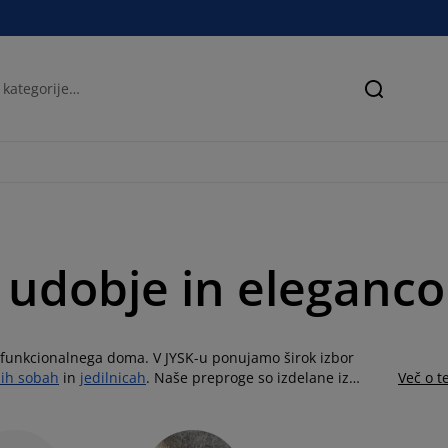
Iskanje
a udobje in eleganc
n funkcionalnega doma. V JYSK-u ponujamo širok izbor
ih sobah
in
jedilnicah
. Naše preproge so izdelane iz
Več o 
olna, poliester, bombaž in polipropilen, kar zagotavlja
nje opreme, od sodobnih do klasičnih. Izberete lahko
za čiščenje in vzdrževanje, kar vam omogoča, da ohranite