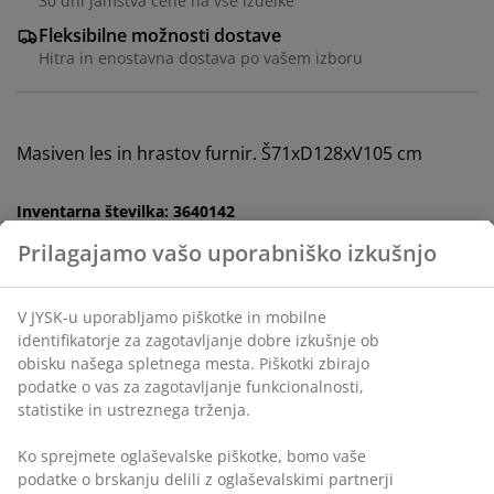
30 dni jamstva cene na vse izdelke
Fleksibilne možnosti dostave
Hitra in enostavna dostava po vašem izboru
Masiven les in hrastov furnir. Š71xD128xV105 cm
Inventarna številka: 3640142
Navodila za sestavljanje
Podatki o izdelku
Ocene
(
50
)