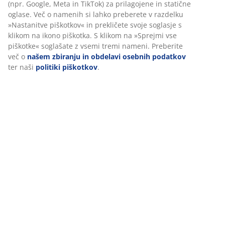
O znamki
Dostava