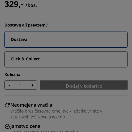
329,-
/kos.
Dostava ali prevzem?
Dostava
Click & Collect
Količina
-
+
Dodaj v košarico
Neomejena vračila
Vračilo brez časovne omejitve - izdelke vrnite v
katerokoli JYSK-ovo trgovino
Jamstvo cene