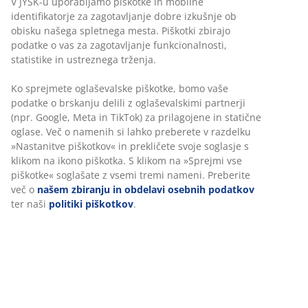
V JYSK-u uporabljamo piškotke in mobilne
identifikatorje za zagotavljanje dobre izkušnje ob
obisku našega spletnega mesta. Piškotki zbirajo
podatke o vas za zagotavljanje funkcionalnosti,
statistike in ustreznega trženja.
Neomejena vračila
Vračilo brez časovne omejitve - izdelke vrnite v
Ko sprejmete oglaševalske piškotke, bomo vaše
katerokoli JYSK-ovo trgovino
podatke o brskanju delili z oglaševalskimi partnerji
Jamstvo cene
(npr. Google, Meta in TikTok) za prilagojene in statične
30 dni jamstva cene na vse izdelke
oglase. Več o namenih si lahko preberete v razdelku
»Nastanitve piškotkov« in prekličete svoje soglasje s
Fleksibilne možnosti dostave
klikom na ikono piškotka. S klikom na »Sprejmi vse
Hitra in enostavna dostava po vašem izboru
piškotke« soglašate z vsemi tremi nameni. Preberite
več o
našem zbiranju in obdelavi osebnih podatkov
ter naši
politiki piškotkov
.
Inventarna številka: 2141427
Podatki o izdelku