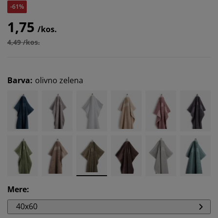
-61%
1,75
/kos.
4,49 /kos.
Barva
:
olivno zelena
Mere
:
40x60