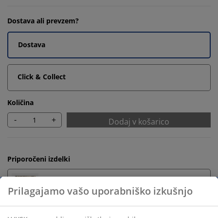
Dostava ali prevzem?
Dostava
Click & Collect
Količina
-
+
Dodaj v košarico
Priporočeni izdelki
Kopalniške preproge
Prilagajamo vašo uporabniško izkušnjo
Držalo za brisače