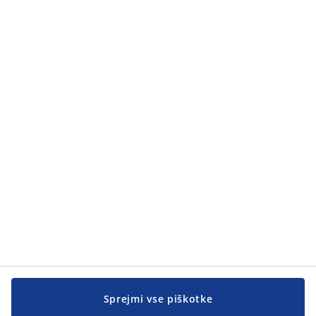
Kategorije
Kategorije
Pomoč kupcem
Pomoč kupcem
JYSK
JYSK
SEDEŽ PODJETJA
Sledite podjetju JYSK
Sprejmi vse piškotke