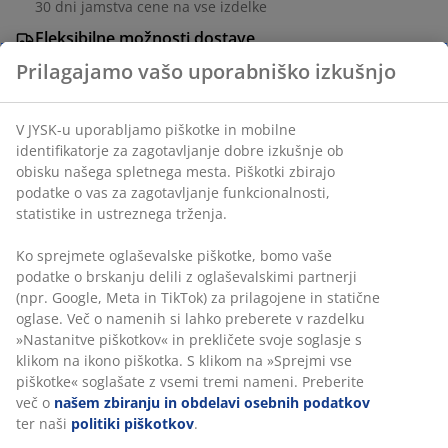
30 dni jamstva cene na vse izdelke
Fleksibilne možnosti dostave
Hitra in enostavna dostava po vašem izboru
Prilagajamo vašo uporabniško izkušnjo
V JYSK-u uporabljamo piškotke in mobilne
Inventarna številka: 2773500
identifikatorje za zagotavljanje dobre izkušnje ob
obisku našega spletnega mesta. Piškotki zbirajo
podatke o vas za zagotavljanje funkcionalnosti,
statistike in ustreznega trženja.
Podatki o izdelku
Ko sprejmete oglaševalske piškotke, bomo vaše
podatke o brskanju delili z oglaševalskimi partnerji
(npr. Google, Meta in TikTok) za prilagojene in statične
Ocene
oglase. Več o namenih si lahko preberete v razdelku
(
2
)
»Nastanitve piškotkov« in prekličete svoje soglasje s
klikom na ikono piškotka. S klikom na »Sprejmi vse
piškotke« soglašate z vsemi tremi nameni. Preberite
več o
našem zbiranju in obdelavi osebnih podatkov
Dostava
ter naši
politiki piškotkov
.