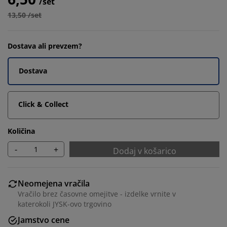
/set
13,50 /set
Dostava ali prevzem?
Dostava
Click & Collect
Količina
-
+
Dodaj v košarico
Neomejena vračila
Vračilo brez časovne omejitve - izdelke vrnite v
katerokoli JYSK-ovo trgovino
Jamstvo cene