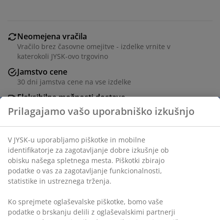
Neomejena vračila
Vračilo brez časovne omejitve - izdelke vrnite v
katerokoli JYSK-ovo trgovino
Jamstvo cene
30 dni jamstva cene na vse izdelke
Fleksibilne možnosti dostave
Hitra in enostavna dostava po vašem izboru
Inventarna številka: 2763900
Prilagajamo vašo uporabniško izkušnjo
Podatki o izdelku
V JYSK-u uporabljamo piškotke in mobilne identifikatorje za
zagotavljanje dobre izkušnje ob obisku našega spletnega
mesta. Piškotki zbirajo podatke o vas za zagotavljanje