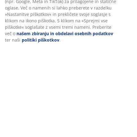
funkcionalnosti, statistike in ustreznega trženja.
Ocene
(
18
)
Ko sprejmete oglaševalske piškotke, bomo vaše podatke o
brskanju delili z oglaševalskimi partnerji (npr. Google, Meta
in TikTok) za prilagojene in statične oglase. Več o namenih si
lahko preberete v razdelku »Nastanitve piškotkov« in
Dostava
prekličete svoje soglasje s klikom na ikono piškotka. S klikom
na »Sprejmi vse piškotke« soglašate z vsemi tremi nameni.
Preberite več o
našem zbiranju in obdelavi osebnih
podatkov
ter naši
politiki piškotkov
.