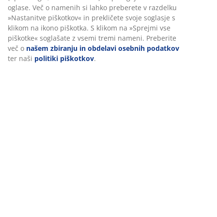
Brezstopenjski mehanizem za nagib
Mehanizem brezstopenjskega nagiba omogoča, da se
sedež in naslonjalo rahlo nagneta nazaj, da se
premikata z vami, ko se naslonite nazaj. To podpira
vaše naravno gibanje, tako da lahko udobno sedite dlje
časa. Prav tako lahko povečate ali zmanjšate upor
brezstopenjskega nagiba, odvisno od tega, kako
enostavno želite, da se stol nagne nazaj.
Zaklepanje nagiba v različnih položajih
Mehanizem brezstopenjskega nagiba lahko zaklenete v
različnih kotih nagiba. Sedež lahko zaklenete pod
kotom za sproščeno sedenje ali pa ga zaklenete v
pokončnem položaju za ravno in stabilno držo.
Nastavljiva višina
Višino računalniškega stola prilagodite svoji višini in
načinu sedenja. Sedite udobno dlje časa tako, da
pustite noge počivati ​​ravno na tleh in roke poravnate z
mizo.