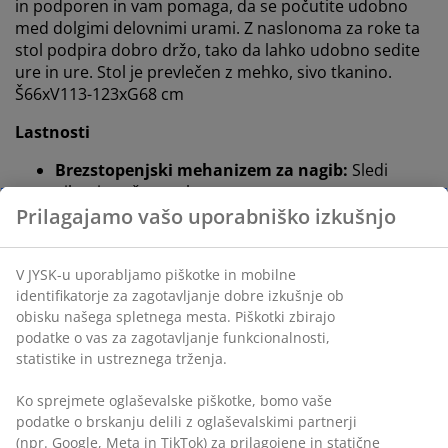
in podporen in vam pomaga, da se počutite udobno
med dolgimi delovnimi urami. Z naslonoma za roke ta
stol podpira dobro držo, tako da lahko udobno sedite
ure in ure. Stol je prevlečen z mehko, sivo tkanino.
Š66xV113-123xG68 cm
Lastnosti
Brezstopenjski mehanizem za nagib:
Sledi
gibanju vašega telesa
Zaklepanje nagiba v različnih položajih:
Zaklenite stol v različnih kotih nagiba
Nastavljiva višina:
Prilagodite stol svoji višini in
drži
Varnostna kolesca:
Samodejno se zaklenejo, ko
stol ni v uporabi
Tkanina:
Mehak in trpežen poliester
Jekleno ogrodje:
Odlična stabilnost in opora