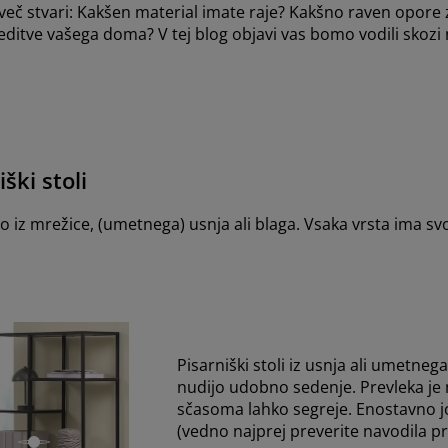
več stvari: Kakšen material imate raje? Kakšno raven opore z
ureditve vašega doma? V tej blog objavi vas bomo vodili skozi
ški stoli
no iz mrežice, (umetnega) usnja ali blaga. Vsaka vrsta ima sv
Pisarniški stoli iz usnja ali umetneg
nudijo udobno sedenje. Prevleka je
sčasoma lahko segreje. Enostavno jo 
(vedno najprej preverite navodila pr