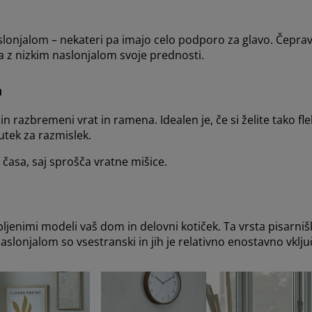
aslonjalom – nekateri pa imajo celo podporo za glavo. Čeprav 
a z nizkim naslonjalom svoje prednosti.
m
n razbremeni vrat in ramena. Idealen je, če si želite tako fle
tek za razmislek.
 časa, saj sprošča vratne mišice.
ubljenimi modeli vaš dom in delovni kotiček. Ta vrsta pisarni
naslonjalom so vsestranski in jih je relativno enostavno vklj