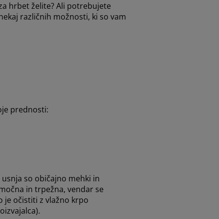
a hrbet želite? Ali potrebujete
 nekaj različnih možnosti, ki so vam
oje prednosti:
a usnja so običajno mehki in
 močna in trpežna, vendar se
je očistiti z vlažno krpo
oizvajalca).