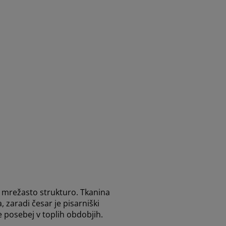
z mrežasto strukturo. Tkanina
 zaradi česar je pisarniški
e posebej v toplih obdobjih.