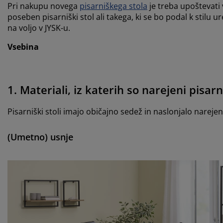
Pri nakupu novega
pisarniškega stola
je treba upoštevati 
poseben pisarniški stol ali takega, ki se bo podal k stilu 
na voljo v JYSK-u.
Vsebina
1. Materiali, iz katerih so narejeni pisarni
Pisarniški stoli imajo običajno sedež in naslonjalo nareje
(Umetno) usnje