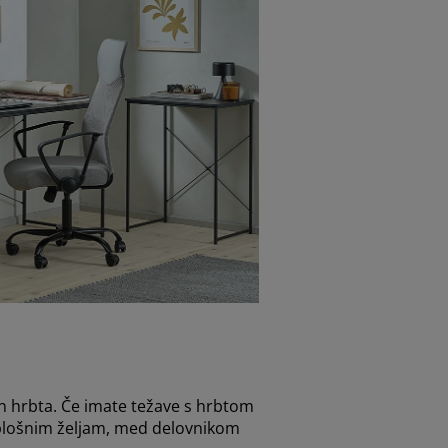
in hrbta. Če imate težave s hrbtom
n splošnim željam, med delovnikom