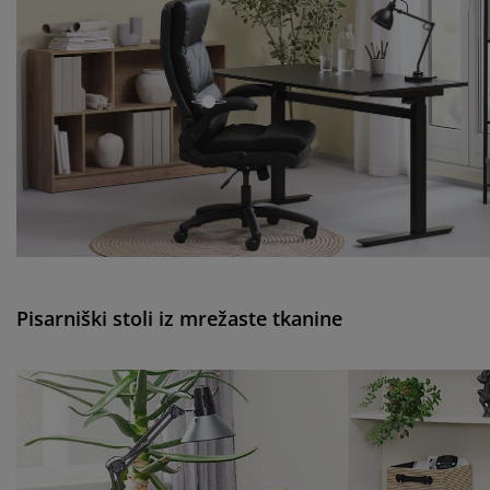
open
Pisarniški stoli iz mrežaste tkanine