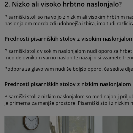
2. Nizko ali visoko hrbtno naslonjalo?
Pisarniški stoli so na voljo z nizkim ali visokim hrbtnim n
naslonjalom morda zdi udobnejša izbira, ima tudi različic
Prednosti pisarniških stolov z visokim naslonjalo
Pisarniški stol z visokim naslonjalom nudi oporo za hrbet i
med delovnikom varno naslonite nazaj in si vzamete trenu
Podpora za glavo vam nudi še boljšo oporo, če sedite dlje
Prednosti pisarniških stolov z nizkim naslonjalom
Pisarniški stoli z nizkim naslonjalom so med najbolj prilj
je primerna za manjše prostore. Pisarniški stoli z nizkim 