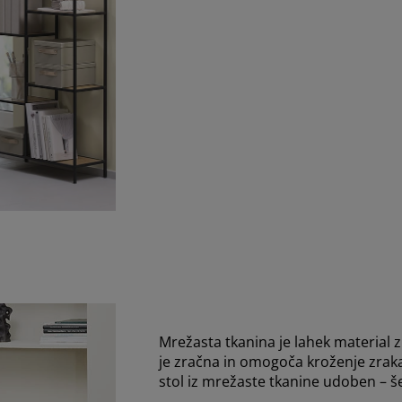
open
Mrežasta tkanina je lahek material 
je zračna in omogoča kroženje zraka,
stol iz mrežaste tkanine udoben – š