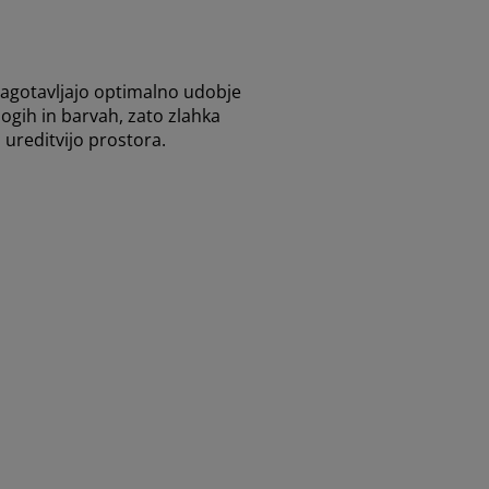
n zagotavljajo optimalno udobje
slogih in barvah, zato zlahka
 ureditvijo prostora.