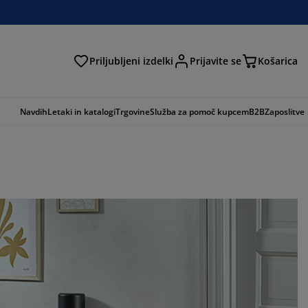
Priljubljeni izdelki
Prijavite se
Košarica
Navdih
Letaki in katalogi
Trgovine
Služba za pomoč kupcem
B2B
Zaposlitve