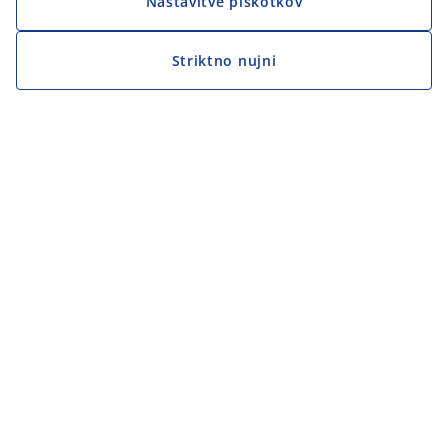
Nastavitve piškotkov
Striktno nujni