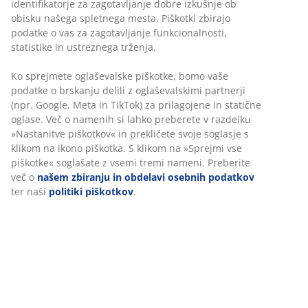
identifikatorje za zagotavljanje dobre izkušnje ob
obisku našega spletnega mesta. Piškotki zbirajo
podatke o vas za zagotavljanje funkcionalnosti,
statistike in ustreznega trženja.
Ko sprejmete oglaševalske piškotke, bomo vaše
podatke o brskanju delili z oglaševalskimi partnerji
(npr. Google, Meta in TikTok) za prilagojene in statične
oglase. Več o namenih si lahko preberete v razdelku
»Nastanitve piškotkov« in prekličete svoje soglasje s
klikom na ikono piškotka. S klikom na »Sprejmi vse
piškotke« soglašate z vsemi tremi nameni. Preberite
več o
našem zbiranju in obdelavi osebnih podatkov
ter naši
politiki piškotkov
.