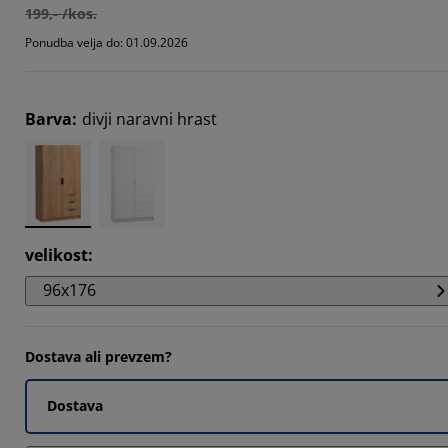
199,- /kos.
812%
Ponudba velja do: 01.09.2026
0456%
0456%
Barva
:
divji naravni hrast
velikost
:
96x176
Dostava ali prevzem?
Dostava