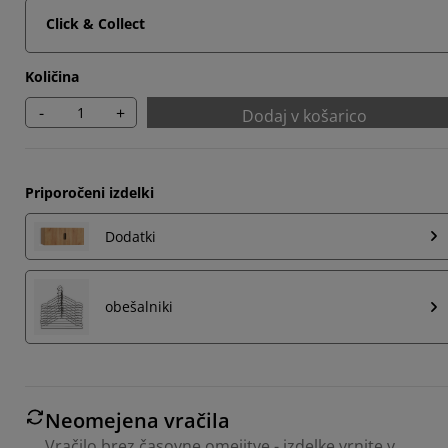
Click & Collect
Količina
-
+
Dodaj v košarico
Priporočeni izdelki
Dodatki
obešalniki
Neomejena vračila
Vračilo brez časovne omejitve - izdelke vrnite v