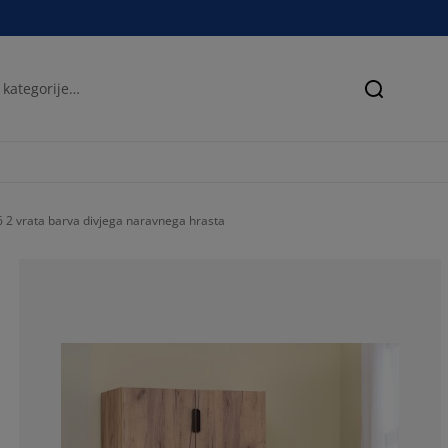
Iskanje
2 vrata barva divjega naravnega hrasta
73.7864077669
17.47572815533