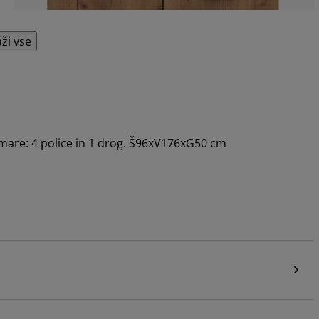
aži vse
omare: 4 police in 1 drog. Š96xV176xG50 cm