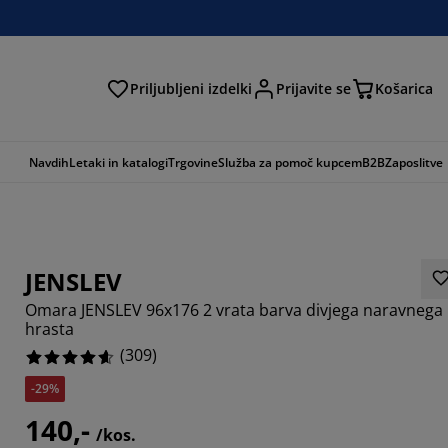
Priljubljeni izdelki
Prijavite se
Košarica
Navdih
Letaki in katalogi
Trgovine
Služba za pomoč kupcem
B2B
Zaposlitve
JENSLEV
Omara JENSLEV 96x176 2 vrata barva divjega naravnega
hrasta
(
309
)
-29%
903%
140,-
9805%
/kos.