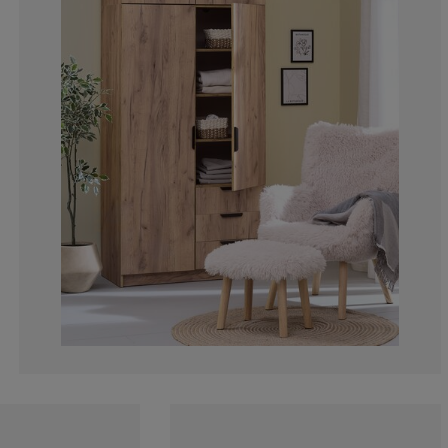
3.559870550161
2.588996763754
2.588996763754