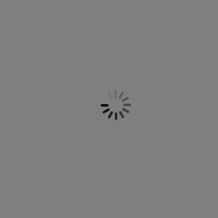
obe, predsobe, delovne kabinete ali sobe za shranjevanje.
posameznim omaram pa lahko dokupite zgornje dele omar
e. Več
o omarah si preberite tu.