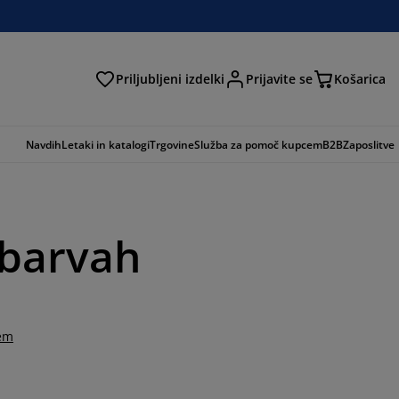
Priljubljeni izdelki
Prijavite se
Košarica
Navdih
Letaki in katalogi
Trgovine
Služba za pomoč kupcem
B2B
Zaposlitve
 barvah
tem