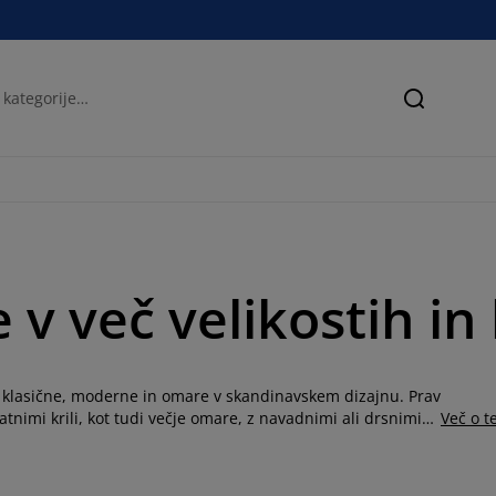
Iskanje
v več velikostih in
: klasične, moderne in omare v skandinavskem dizajnu. Prav
nimi krili, kot tudi večje omare, z navadnimi ali drsnimi
Več o 
vleke in s kovinskim ogrodjem, ki si jih lahko postavite v
 DAMHUS
). Na voljo so garderobne omare v barvi bukve,
zorčastimi površinami. Ker so garderobne omare v nevtralnih