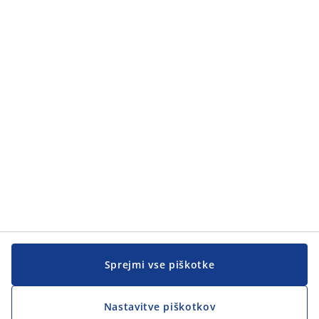
Kategorije
Kategorije
Pomoč kupcem
Pomoč kupcem
JYSK
JYSK
SEDEŽ PODJETJA
Sledite podjetju JYSK