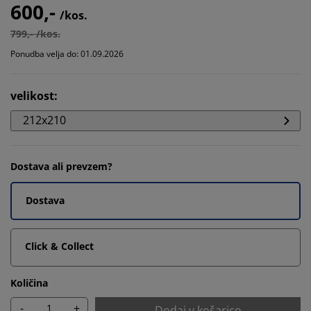
600,-
/kos.
799,- /kos.
Ponudba velja do: 01.09.2026
velikost
:
212x210
Dostava ali prevzem?
Dostava
Click & Collect
Količina
-
+
Dodaj v košarico