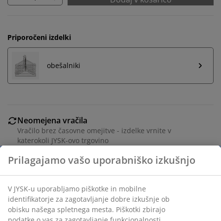
Priporočeni izdelki
obešalniki
Neomejena vračila
Vračilo brez časovne omejitve - izdelke vrnite v
katerokoli JYSK-ovo trgovino
Jamstvo cene
30 dni jamstva cene na vse izdelke
Fleksibilne možnosti dostave
Hitra in enostavna dostava po vašem izboru