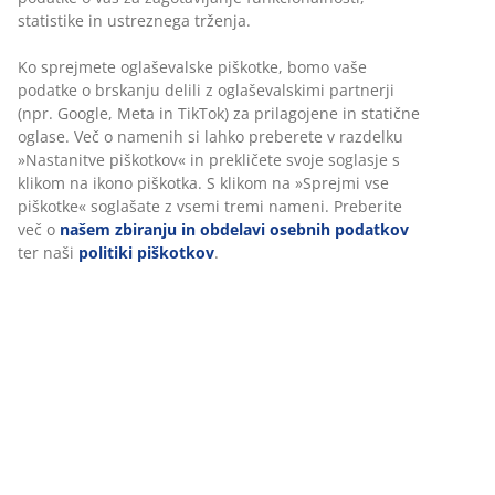
Okrasni furnir in MDF. Notranjost omare: 8 polic in 1
drog. Š212xV210xG61 cm
Inventarna številka: 3699020
Navodila za sestavljanje
Podatki o izdelku
Ocene
(
229
)
Dostava