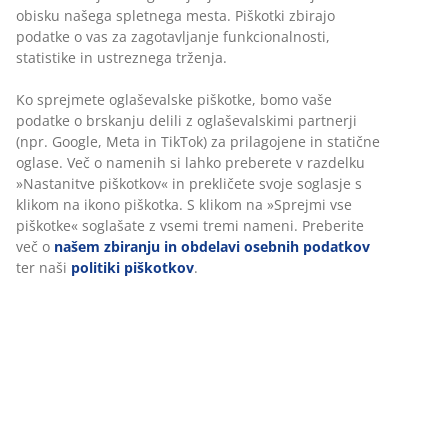
30 dni jamstva cene na vse izdelke
Fleksibilne možnosti dostave
Hitra in enostavna dostava po vašem izboru
Okrasni furnir. Notranjost omare: 4 police in 1 drog.
Š151xV200xG59 cm
Inventarna številka: 3696674
Navodila za sestavljanje
Podatki o izdelku
Ocene
(
194
)