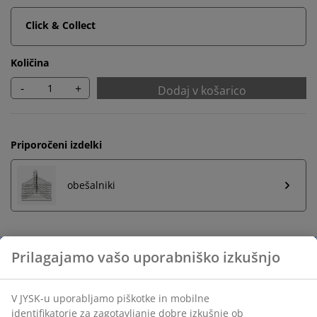
Click & Collect
Količina
-
+
Dodaj v košarico
Priporočeni izdelki
obešalniki
Neomejena vračila
Vračilo brez časovne omejitve - izdelke vrnite v
katerokoli JYSK-ovo trgovino
Jamstvo cene