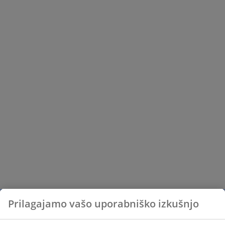
Prilagajamo vašo uporabniško izkušnjo