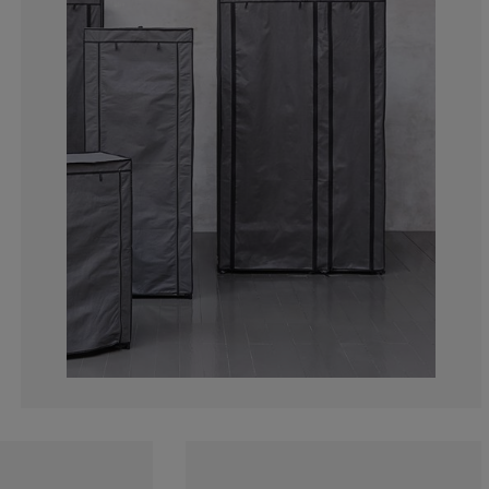
9.16030534351
7.251908396946
22.51908396946