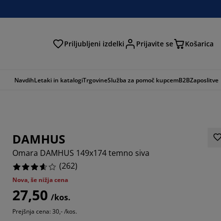
Priljubljeni izdelki
Prijavite se
Košarica
Navdih
Letaki in katalogi
Trgovine
Služba za pomoč kupcem
B2B
Zaposlitve
DAMHUS
Omara DAMHUS 149x174 temno siva
(
262
)
Nova, še nižja cena
27,50
297%
/kos.
Prejšnja cena: 30,- /kos.
3358%