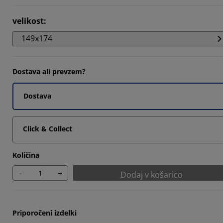
145%
velikost
:
565%
149x174
5647%
Dostava ali prevzem?
Dostava
Click & Collect
Količina
-
+
Dodaj v košarico
Priporočeni izdelki