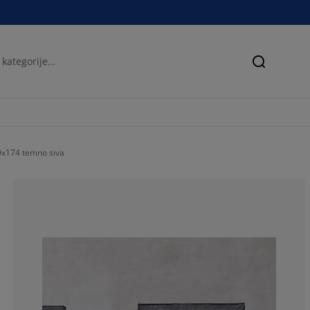
Iskanje
174 temno siva
50.38167938931
10.68702290076