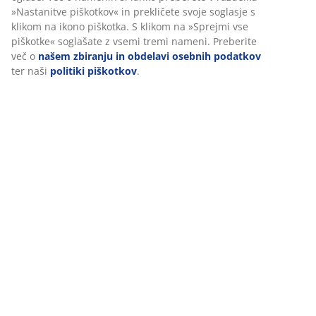
Prilagajamo vašo uporabniško izkušnjo
V JYSK-u uporabljamo piškotke in mobilne identifikatorje za
zagotavljanje dobre izkušnje ob obisku našega spletnega mesta.
Piškotki zbirajo podatke o vas za zagotavljanje funkcionalnosti,
statistike in ustreznega trženja.
Ko sprejmete oglaševalske piškotke, bomo vaše podatke o brska
delili z oglaševalskimi partnerji (npr. Google, Meta in TikTok) za
prilagojene in statične oglase. Več o namenih si lahko preberete
razdelku »Nastanitve piškotkov« in prekličete svoje soglasje s kl
na ikono piškotka. S klikom na »Sprejmi vse piškotke« soglašate 
vsemi tremi nameni. Preberite več o
našem zbiranju in obdelavi
osebnih podatkov
ter naši
politiki piškotkov
.