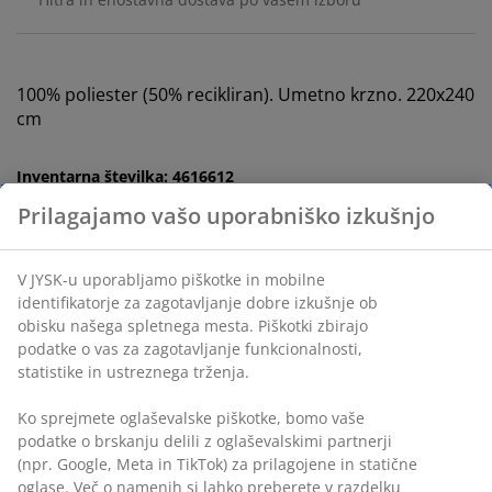
100% poliester (50% recikliran). Umetno krzno. 220x240
cm
Inventarna številka: 4616612
Podatki o izdelku
Ocene
(
1
)
Dostava