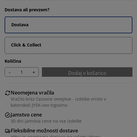
Dostava ali prevzem?
Dostava
Click & Collect
Količina
-
+
Dodaj v košarico
Neomejena vračila
Vračilo brez časovne omejitve - izdelke vrnite v
katerokoli JYSK-ovo trgovino
Jamstvo cene
30 dni jamstva cene na vse izdelke
Fleksibilne možnosti dostave
Hitra in enostavna dostava po vašem izboru