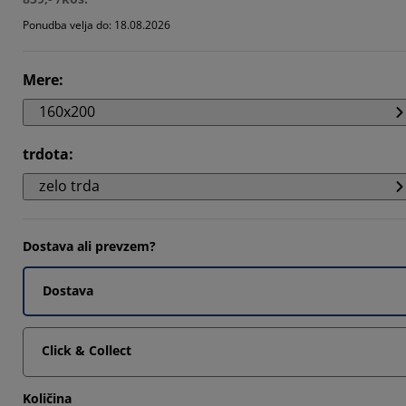
7026%
Ponudba velja do: 18.08.2026
Mere
:
160x200
trdota
:
zelo trda
Dostava ali prevzem?
Dostava
Click & Collect
Količina