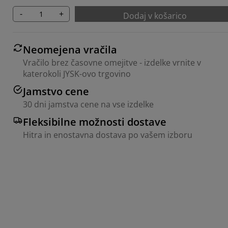
-
+
Dodaj v košarico
Neomejena vračila
Vračilo brez časovne omejitve - izdelke vrnite v
katerokoli JYSK-ovo trgovino
Jamstvo cene
30 dni jamstva cene na vse izdelke
Fleksibilne možnosti dostave
Hitra in enostavna dostava po vašem izboru