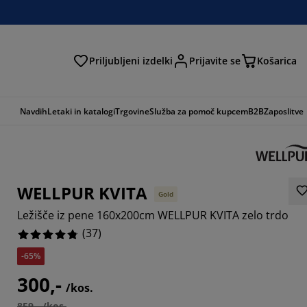
Priljubljeni izdelki
Prijavite se
Košarica
Navdih
Letaki in katalogi
Trgovine
Služba za pomoč kupcem
B2B
Zaposlitve
WELLPUR KVITA
Gold
Ležišče iz pene 160x200cm WELLPUR KVITA zelo trdo
(
37
)
-65%
8379%
300,-
/kos.
3514%
859,- /kos.