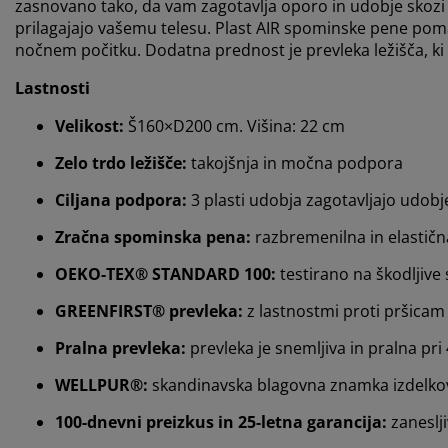
zasnovano tako, da vam zagotavlja oporo in udobje skozi v
prilagajajo vašemu telesu. Plast AIR spominske pene poma
nočnem počitku. Dodatna prednost je prevleka ležišča, ki 
Lastnosti
Velikost:
Š160×D200 cm. Višina: 22 cm
Zelo trdo ležišče:
takojšnja in močna podpora
Ciljana podpora:
3 plasti udobja zagotavljajo udobj
Zračna spominska pena:
razbremenilna in elastičn
OEKO-TEX® STANDARD 100:
testirano na škodljive 
GREENFIRST® prevleka:
z lastnostmi proti pršicam
Pralna prevleka:
prevleka je snemljiva in pralna pri
WELLPUR®:
skandinavska blagovna znamka izdelkov 
100-dnevni preizkus in 25-letna garancija:
zaneslji