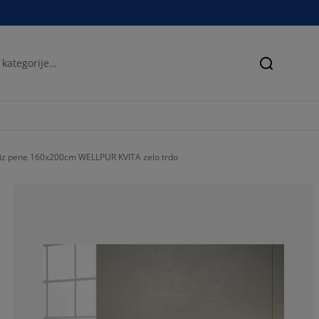
Iskanje
 iz pene 160x200cm WELLPUR KVITA zelo trdo
83.7837837837
13.51351351351