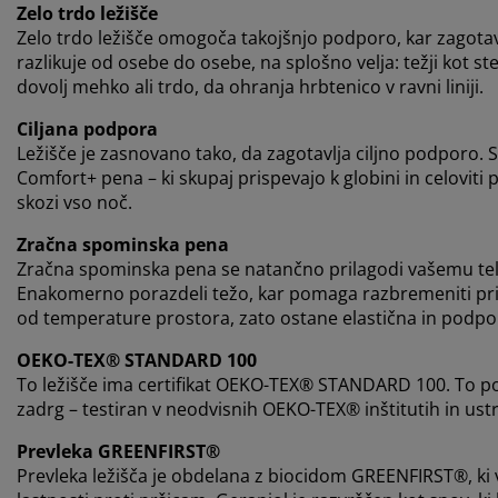
Zelo trdo ležišče
Zelo trdo ležišče omogoča takojšnjo podporo, kar zagota
razlikuje od osebe do osebe, na splošno velja: težji kot ste
dovolj mehko ali trdo, da ohranja hrbtenico v ravni liniji.
Ciljana podpora
Ležišče je zasnovano tako, da zagotavlja ciljno podporo. 
Comfort+ pena – ki skupaj prispevajo k globini in celoviti
skozi vso noč.
Zračna spominska pena
Zračna spominska pena se natančno prilagodi vašemu tel
Enakomerno porazdeli težo, kar pomaga razbremeniti prit
od temperature prostora, zato ostane elastična in podpo
OEKO-TEX® STANDARD 100
To ležišče ima certifikat OEKO-TEX® STANDARD 100. To pomen
zadrg – testiran v neodvisnih OEKO-TEX® inštitutih in ust
Prevleka GREENFIRST®
Prevleka ležišča je obdelana z biocidom GREENFIRST®, ki