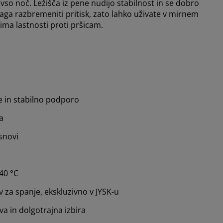
so noč. Ležišča iz pene nudijo stabilnost in se dobro
ga razbremeniti pritisk, zato lahko uživate v mirnem
ima lastnosti proti pršicam.
e in stabilno podporo
a
snovi
 40 °C
za spanje, ekskluzivno v JYSK-u
va in dolgotrajna izbira