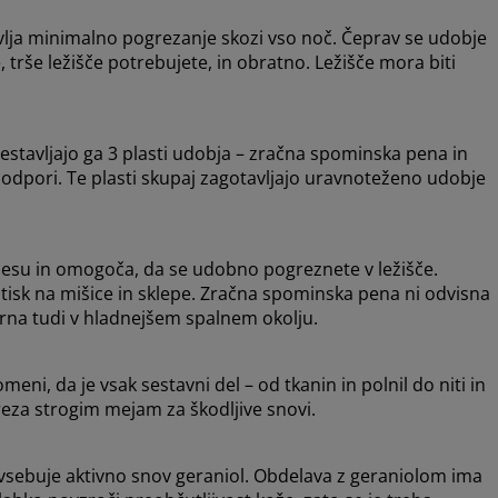
vlja minimalno pogrezanje skozi vso noč. Čeprav se udobje
, trše ležišče potrebujete, in obratno. Ležišče mora biti
Sestavljajo ga 3 plasti udobja – zračna spominska pena in
 podpori. Te plasti skupaj zagotavljajo uravnoteženo udobje
esu in omogoča, da se udobno pogreznete v ležišče.
isk na mišice in sklepe. Zračna spominska pena ni odvisna
rna tudi v hladnejšem spalnem okolju.
i, da je vsak sestavni del – od tkanin in polnil do niti in
reza strogim mejam za škodljive snovi.
 vsebuje aktivno snov geraniol. Obdelava z geraniolom ima