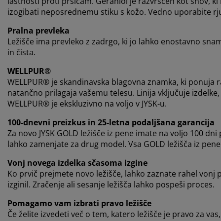
lastnosti proti pršicam. Geraniol je razvrščen kot snov, ki
izogibati neposrednemu stiku s kožo. Vedno uporabite rj
Pralna prevleka
Ležišče ima prevleko z zadrgo, ki jo lahko enostavno snam
in čista.
WELLPUR®
WELLPUR® je skandinavska blagovna znamka, ki ponuja raz
natančno prilagaja vašemu telesu. Linija vključuje izdelke
WELLPUR® je ekskluzivno na voljo v JYSK-u.
100-dnevni preizkus in 25-letna podaljšana garancija
Za novo JYSK GOLD ležišče iz pene imate na voljo 100 dni
lahko zamenjate za drug model. Vsa GOLD ležišča iz pene 
Vonj novega izdelka sčasoma izgine
Ko prvič prejmete novo ležišče, lahko zaznate rahel vonj
izginil. Zračenje ali sesanje ležišča lahko pospeši proces.
Pomagamo vam izbrati pravo ležišče
Če želite izvedeti več o tem, katero ležišče je pravo za vas,