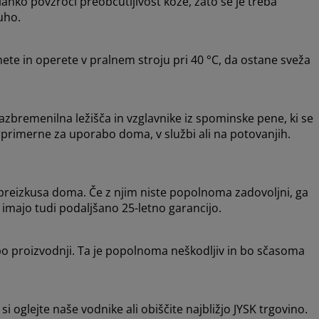
 lahko povzroči preobčutljivost kože, zato se je treba
uho.
ete in operete v pralnem stroju pri 40 °C, da ostane sveža
bremenilna ležišča in vzglavnike iz spominske pene, ki se
, primerne za uporabo doma, v službi ali na potovanjih.
 preizkusa doma. Če z njim niste popolnoma zadovoljni, ga
imajo tudi podaljšano 25-letno garancijo.
 po proizvodnji. Ta je popolnoma neškodljiv in bo sčasoma
 si oglejte naše vodnike ali obiščite najbližjo JYSK trgovino.