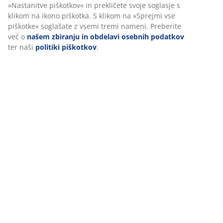
brskanju delili z oglaševalskimi partnerji (npr. Google,
Meta in TikTok) za prilagojene in statične oglase. Več o
Podatki o izdelku
namenih si lahko preberete v razdelku »Nastanitve
piškotkov« in prekličete svoje soglasje s klikom na ikono
piškotka. S klikom na »Sprejmi vse piškotke« soglašate z
vsemi tremi nameni. Preberite več o
našem zbiranju in
Ocene
obdelavi osebnih podatkov
ter naši
politiki piškotkov
.
(
18
)
O znamki
Dostava