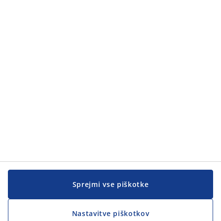
Kategorije
Kategorije
Pomoč kupcem
Pomoč kupcem
JYSK
JYSK
SEDEŽ PODJETJA
Sledite podjetju JYSK