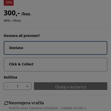
-39%
300,-
/kos.
499,- /kos.
Dostava ali prevzem?
Dostava
Click & Collect
Količina
-
+
Dodaj v košarico
Neomejena vračila
Vračilo brez časovne omejitve - izdelke vrnite v