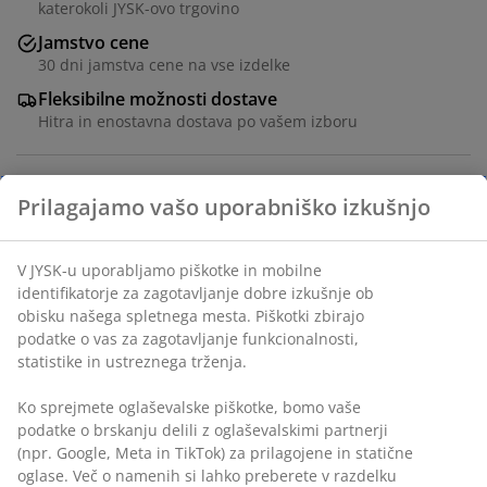
katerokoli JYSK-ovo trgovino
Jamstvo cene
30 dni jamstva cene na vse izdelke
Fleksibilne možnosti dostave
Hitra in enostavna dostava po vašem izboru
Okrogla vrtna miza iz masivnega FSC® tikovega lesa.
Podstavek z navpičnimi lesenimi letvicami. Tikovina je
elegantna in trpežna vrsta trdega lesa z visoko
vsebnostjo naravnega olja, ki preprečuje vpijanje vlage
Prilagajamo vašo uporabniško izkušnjo
v les. Sčasoma tikovina razvije srebrno sivo patino.
Ø120xV75 cm
V JYSK-u uporabljamo piškotke in mobilne identifikatorje za
zagotavljanje dobre izkušnje ob obisku našega spletnega
Inventarna številka: 3700545
mesta. Piškotki zbirajo podatke o vas za zagotavljanje
funkcionalnosti, statistike in ustreznega trženja.
Navodila za sestavljanje
Ko sprejmete oglaševalske piškotke, bomo vaše podatke o