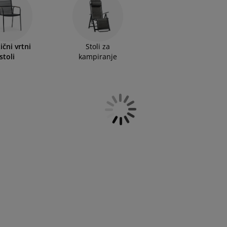
zabite kupiti tudi mehke vrtne blazine za svoje plastične
ični vrtni
Stoli za
stoli
kampiranje