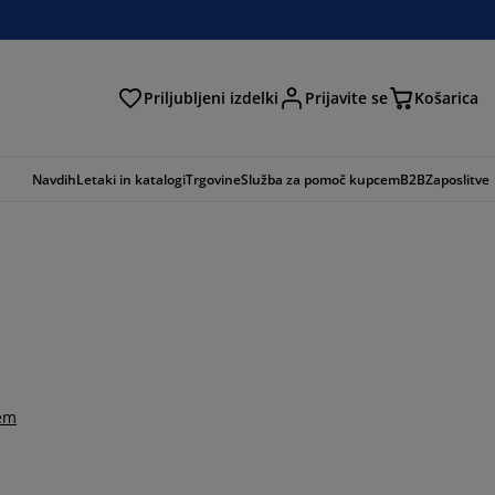
Priljubljeni izdelki
Prijavite se
Košarica
Navdih
Letaki in katalogi
Trgovine
Služba za pomoč kupcem
B2B
Zaposlitve
tem