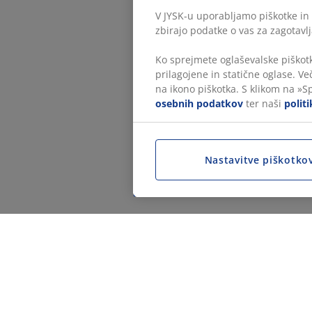
V JYSK-u uporabljamo piškotke in 
zbirajo podatke o vas za zagotavlj
Ko sprejmete oglaševalske piškotk
prilagojene in statične oglase. Ve
na ikono piškotka. S klikom na »S
osebnih podatkov
ter naši
polit
Nastavitve piškotko