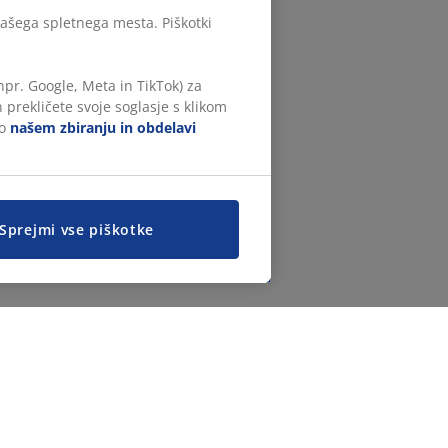
našega spletnega mesta. Piškotki
npr. Google, Meta in TikTok) za
 prekličete svoje soglasje s klikom
 o
našem zbiranju in obdelavi
Sprejmi vse piškotke