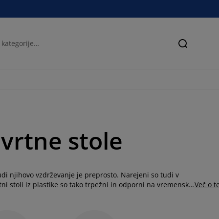
Iskanje
 vrtne stole
tudi njihovo vzdrževanje je preprosto. Narejeni so tudi v
tni stoli iz plastike so tako trpežni in odporni na vremenske
Več o 
ni in zdržijo dlje. V JYSK-u boste našli klasične plastične
ljajo boljše udobje. Noge nekaterih naših plastičnih vrtnih
 iz jekla, ki ščitijo pred obrabo in rjo. Izberite klasično sivo,