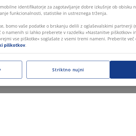
mobilne identifikatorje za zagotavljanje dobre izkušnje ob obisku 
anje funkcionalnosti, statistike in ustreznega trženja.
e, bomo vaše podatke o brskanju delili z oglaševalskimi partnerji (
č o namenih si lahko preberete v razdelku »Nastanitve piškotkov« in
prejmi vse piškotke« soglašate z vsemi tremi nameni. Preberite več
iki piškotkov
.
v
Striktno nujni