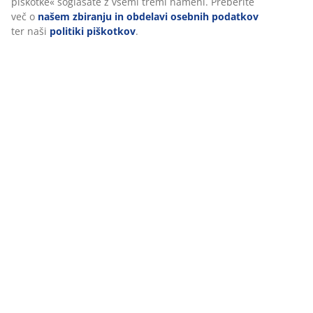
piškotke« soglašate z vsemi tremi nameni. Preberite
več o
našem zbiranju in obdelavi osebnih podatkov
ter naši
politiki piškotkov
.
Ocene
(
224
)
Dostava