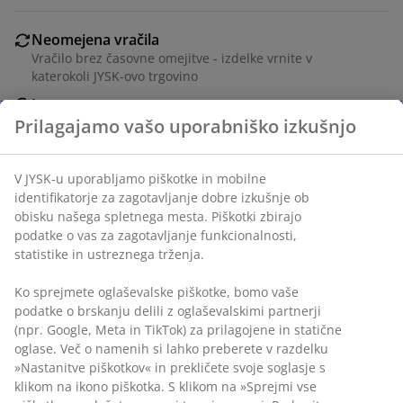
Neomejena vračila
Vračilo brez časovne omejitve - izdelke vrnite v
katerokoli JYSK-ovo trgovino
Jamstvo cene
30 dni jamstva cene na vse izdelke
Prilagajamo vašo uporabniško izkušnjo
Fleksibilne možnosti dostave
Hitra in enostavna dostava po vašem izboru
V JYSK-u uporabljamo piškotke in mobilne
identifikatorje za zagotavljanje dobre izkušnje ob
obisku našega spletnega mesta. Piškotki zbirajo
podatke o vas za zagotavljanje funkcionalnosti,
100% poliestrska mikrovlakna (60% reciklirana). S
statistike in ustreznega trženja.
kanalom in trakom za zaveso. 1x140x300 cm
Ko sprejmete oglaševalske piškotke, bomo vaše
podatke o brskanju delili z oglaševalskimi partnerji
Inventarna številka: 5080049
(npr. Google, Meta in TikTok) za prilagojene in statične
oglase. Več o namenih si lahko preberete v razdelku
»Nastanitve piškotkov« in prekličete svoje soglasje s
klikom na ikono piškotka. S klikom na »Sprejmi vse
Podatki o izdelku