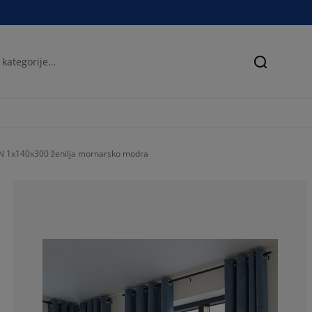
Iskanje
 1x140x300 ženilja mornarsko modra
73.3333333333
3.333333333333