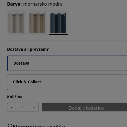
Barva
:
mornarsko modra
3335%
3335%
6664%
Dostava ali prevzem?
Dostava
Click & Collect
Količina
-
+
Dodaj v košarico
Neomejena vračila