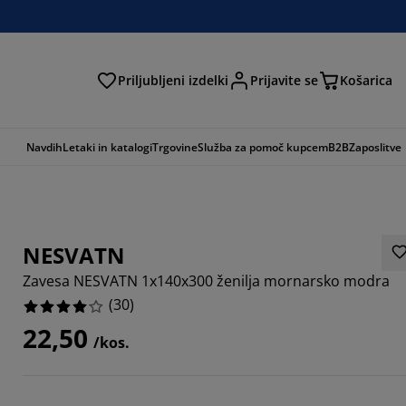
Priljubljeni izdelki
Prijavite se
Košarica
Navdih
Letaki in katalogi
Trgovine
Služba za pomoč kupcem
B2B
Zaposlitve
NESVATN
Zavesa NESVATN 1x140x300 ženilja mornarsko modra
(
30
)
22,50
/kos.
3333%
3335%