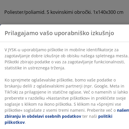
Poliester/poliamid. S kovinskimi obročki. 1x140x300 cm
Ko sprejmete oglaševalske piškotke, bomo vaše
podatke o brskanju delili z oglaševalskimi partnerji
(npr. Google, Meta in TikTok) za prilagojene in statične
Inventarna številka: 5080021
oglase. Več o namenih si lahko preberete v razdelku
»Nastanitve piškotkov« in prekličete svoje soglasje s
klikom na ikono piškotka. S klikom na »Sprejmi vse
piškotke« soglašate z vsemi tremi nameni. Preberite
Podatki o izdelku
več o
našem zbiranju in obdelavi osebnih podatkov
ter naši
politiki piškotkov
.
Ocene
(
47
)
Dostava