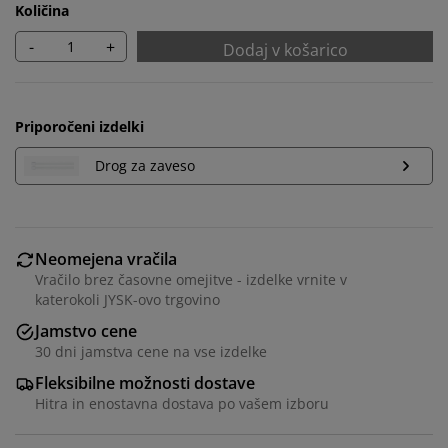
Količina
-
+
Dodaj v košarico
Priporočeni izdelki
Drog za zaveso
Neomejena vračila
Vračilo brez časovne omejitve - izdelke vrnite v
katerokoli JYSK-ovo trgovino
Prilagajamo vašo uporabniško izkušnjo
Jamstvo cene
30 dni jamstva cene na vse izdelke
V JYSK-u uporabljamo piškotke in mobilne
Fleksibilne možnosti dostave
identifikatorje za zagotavljanje dobre izkušnje ob
Hitra in enostavna dostava po vašem izboru
obisku našega spletnega mesta. Piškotki zbirajo
podatke o vas za zagotavljanje funkcionalnosti,
statistike in ustreznega trženja.