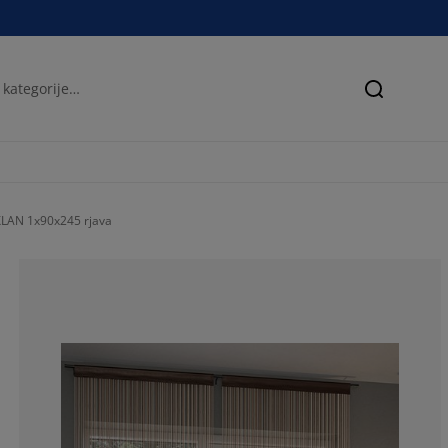
Iskanje
YXLAN 1x90x245 rjava
90.9090909090
0%