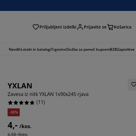
Priljubljeni izdelki
Prijavite se
Košarica
Navdih
Letaki in katalogi
Trgovine
Služba za pomoč kupcem
B2B
Zaposlitve
YXLAN
Zavesa iz nitk YXLAN 1x90x245 rjava
(
11
)
-38%
909%
4,-
/kos.
6,50 /kos.