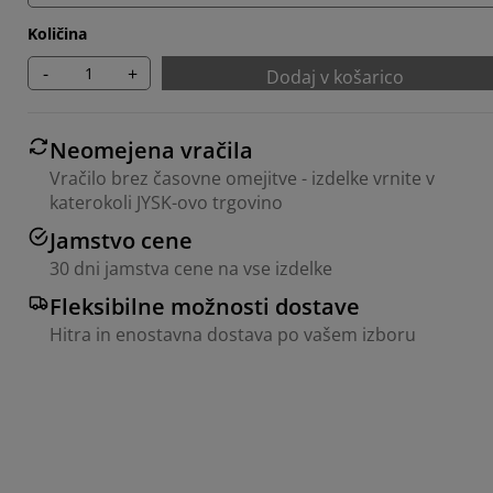
Količina
-
+
Dodaj v košarico
Neomejena vračila
Vračilo brez časovne omejitve - izdelke vrnite v
katerokoli JYSK-ovo trgovino
Jamstvo cene
30 dni jamstva cene na vse izdelke
Fleksibilne možnosti dostave
Hitra in enostavna dostava po vašem izboru