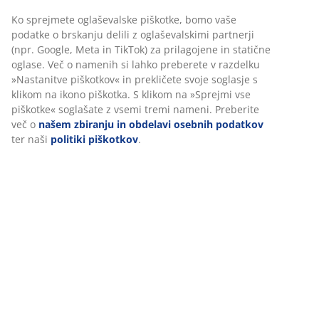
Inventarna številka: 5529504
Navodila za sestavljanje
Podatki o izdelku
Ocene
(
343
)
Dostava
Prilagajamo vašo uporabniško izkušnjo