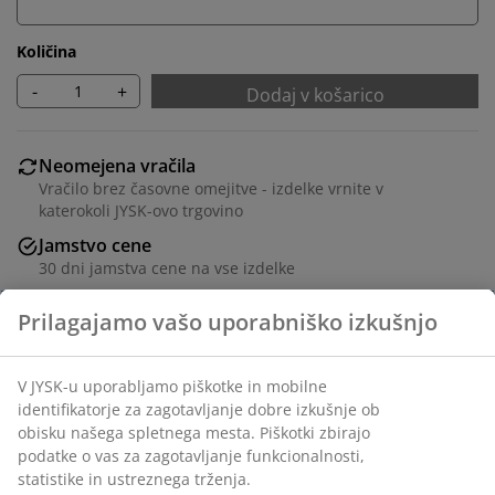
Količina
-
+
Dodaj v košarico
Neomejena vračila
Vračilo brez časovne omejitve - izdelke vrnite v
katerokoli JYSK-ovo trgovino
Jamstvo cene
30 dni jamstva cene na vse izdelke
Fleksibilne možnosti dostave
Hitra in enostavna dostava po vašem izboru
Poliester. Dve plasti prozornih in polnih črt vam
omogočata uravnavanje količine svetlobe, ki vstopa v
prostor. S kroglično verigo. 120x180 cm