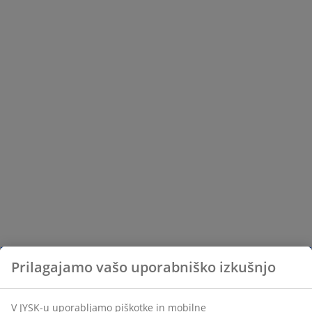
Prilagajamo vašo uporabniško izkušnjo
V JYSK-u uporabljamo piškotke in mobilne