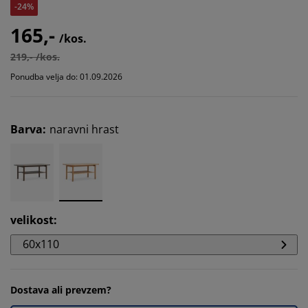
-24%
165,-
/kos.
219,- /kos.
Ponudba velja do: 01.09.2026
Barva
:
naravni hrast
velikost
:
60x110
Dostava ali prevzem?