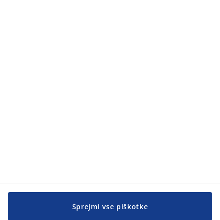
Kategorije
Kategorije
Pomoč kupcem
Pomoč kupcem
JYSK
JYSK
SEDEŽ PODJETJA
Sledite podjetju JYSK
Sprejmi vse piškotke