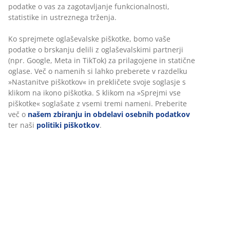
Masiven hrast in hrastov furnir. Š60xD110xV45 cm
podatke o vas za zagotavljanje funkcionalnosti,
statistike in ustreznega trženja.
Inventarna številka: 3650037
Ko sprejmete oglaševalske piškotke, bomo vaše
podatke o brskanju delili z oglaševalskimi partnerji
Navodila za sestavljanje
(npr. Google, Meta in TikTok) za prilagojene in statične
Navodila za sestavljanje
oglase. Več o namenih si lahko preberete v razdelku
»Nastanitve piškotkov« in prekličete svoje soglasje s
klikom na ikono piškotka. S klikom na »Sprejmi vse
piškotke« soglašate z vsemi tremi nameni. Preberite
Podatki o izdelku
več o
našem zbiranju in obdelavi osebnih podatkov
ter naši
politiki piškotkov
.
Ocene
(
53
)
O znamki