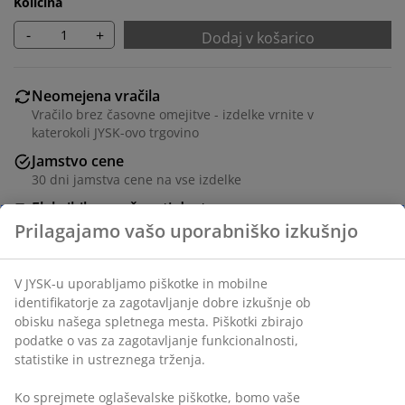
Količina
-
+
Dodaj v košarico
Neomejena vračila
Vračilo brez časovne omejitve - izdelke vrnite v
katerokoli JYSK-ovo trgovino
Jamstvo cene
30 dni jamstva cene na vse izdelke
Fleksibilne možnosti dostave
Hitra in enostavna dostava po vašem izboru
Črn okvir za slike 50x70 cm iz MDF-ja s sprednjo stranjo
iz lahke plastike.
Inventarna številka: 4912367