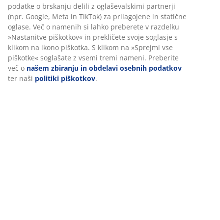
Podatki o izdelku
Ocene
(
212
)
Dostava
Prilagajamo vašo uporabniško izkušnjo
V JYSK-u uporabljamo piškotke in mobilne identifikatorje za zago
dobre izkušnje ob obisku našega spletnega mesta. Piškotki zbir
o vas za zagotavljanje funkcionalnosti, statistike in ustreznega t
Ko sprejmete oglaševalske piškotke, bomo vaše podatke o brskanj
oglaševalskimi partnerji (npr. Google, Meta in TikTok) za prilagoj