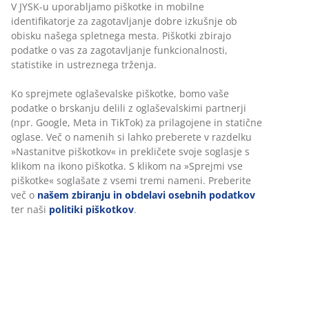
V JYSK-u uporabljamo piškotke in mobilne
identifikatorje za zagotavljanje dobre izkušnje ob
obisku našega spletnega mesta. Piškotki zbirajo
podatke o vas za zagotavljanje funkcionalnosti,
statistike in ustreznega trženja.
Ko sprejmete oglaševalske piškotke, bomo vaše
podatke o brskanju delili z oglaševalskimi partnerji
(npr. Google, Meta in TikTok) za prilagojene in statične
oglase. Več o namenih si lahko preberete v razdelku
»Nastanitve piškotkov« in prekličete svoje soglasje s
klikom na ikono piškotka. S klikom na »Sprejmi vse
piškotke« soglašate z vsemi tremi nameni. Preberite
več o
našem zbiranju in obdelavi osebnih podatkov
ter naši
politiki piškotkov
.