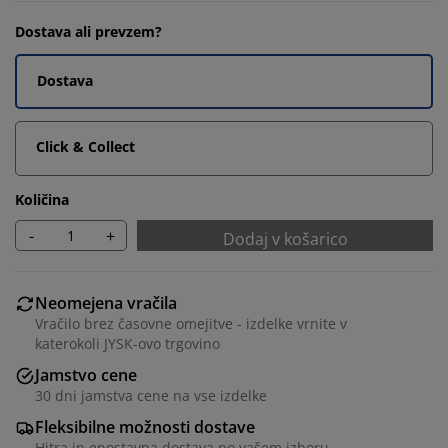
Dostava ali prevzem?
Dostava
Click & Collect
Količina
-
+
Dodaj v košarico
Neomejena vračila
Vračilo brez časovne omejitve - izdelke vrnite v
katerokoli JYSK-ovo trgovino
Jamstvo cene
30 dni jamstva cene na vse izdelke
Fleksibilne možnosti dostave
Hitra in enostavna dostava po vašem izboru