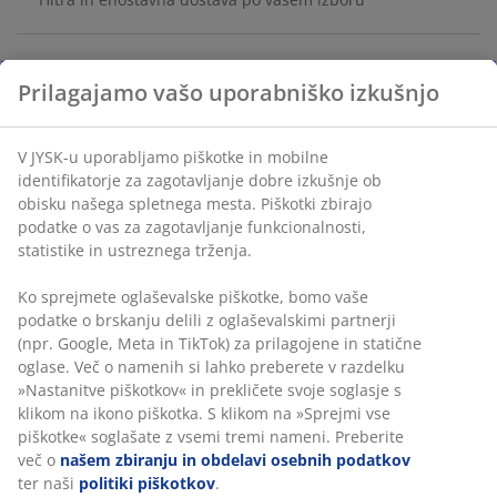
Prevleka iz 100% poliestra (50% recikliranega). 140x200
cm
Inventarna številka: 4537900
Podatki o izdelku
Prilagajamo vašo uporabniško izkušnjo
Ocene
(
464
)
V JYSK-u uporabljamo piškotke in mobilne identifikatorje za
zagotavljanje dobre izkušnje ob obisku našega spletnega mesta.
Piškotki zbirajo podatke o vas za zagotavljanje funkcionalnosti,
statistike in ustreznega trženja.
Dostava