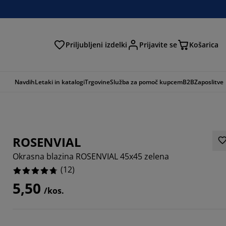
Priljubljeni izdelki
Prijavite se
Košarica
Navdih
Letaki in katalogi
Trgovine
Služba za pomoč kupcem
B2B
Zaposlitve
ROSENVIAL
Okrasna blazina ROSENVIAL 45x45 zelena
(
12
)
5,50
/kos.
3334%
3332%