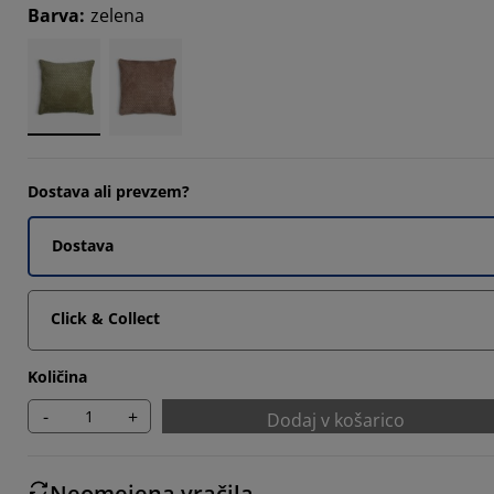
Barva
:
zelena
3332%
Dostava ali prevzem?
Dostava
Click & Collect
Količina
-
+
Dodaj v košarico
Neomejena vračila