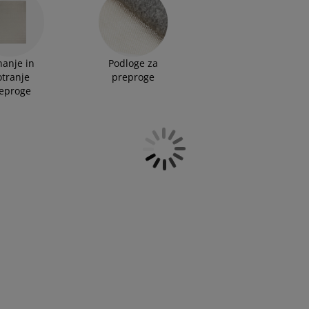
ite nedrsečo podlogo za preproge, da se izognete drsenju
anje in
Podloge za
otranje
preproge
eproge