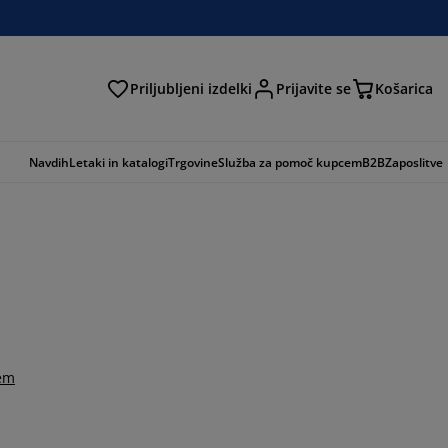
Priljubljeni izdelki
Prijavite se
Košarica
Navdih
Letaki in katalogi
Trgovine
Služba za pomoč kupcem
B2B
Zaposlitve
tem