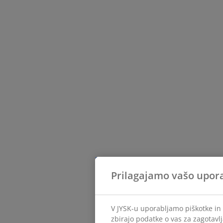
Prilagajamo vašo upor
V JYSK-u uporabljamo piškotke in 
zbirajo podatke o vas za zagotavlj