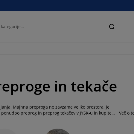
Iskanje
reproge in tekače
ljanja. Majhna preproga ne zavzame veliko prostora, je
te ponudbo preprog in preprog tekačev v JYSK-u in kupite
Več o 
aterialov, okrogle ali ovalne preproge. Majhne preproge in
ombaža, usnja in jute s čudovitimi vzorci in v različnih
om okrasite s pisano preprogo v različnih barvah ali s