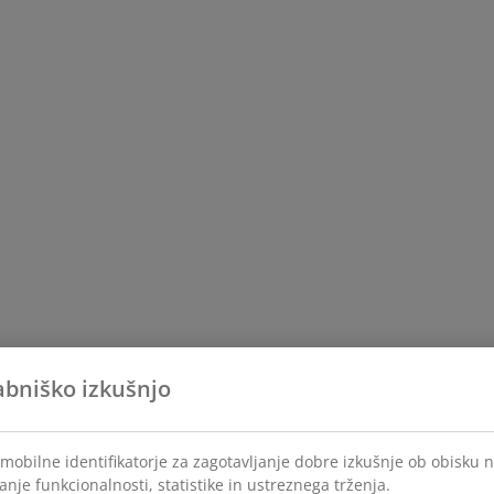
abniško izkušnjo
mobilne identifikatorje za zagotavljanje dobre izkušnje ob obisku 
anje funkcionalnosti, statistike in ustreznega trženja.