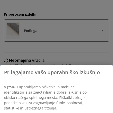
Priporočeni izdelki
Podloga
Neomejena vračila
Vračilo brez časovne omejitve - izdelke vrnite v
katerokoli JYSK-ovo trgovino
Jamstvo cene
30 dni jamstva cene na vse izdelke
Fleksibilne možnosti dostave
Hitra in enostavna dostava po vašem izboru