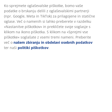
Inventarna številka: 6510574
Podatki o izdelku
Ocene
(
77
)
Dostava
Prilagajamo vašo uporabniško izkušnjo