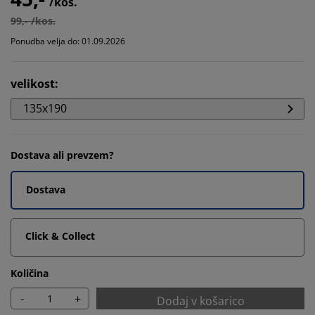
/kos.
99,- /kos.
Ponudba velja do: 01.09.2026
velikost
:
135x190
Dostava ali prevzem?
Dostava
Click & Collect
Količina
-
+
Dodaj v košarico