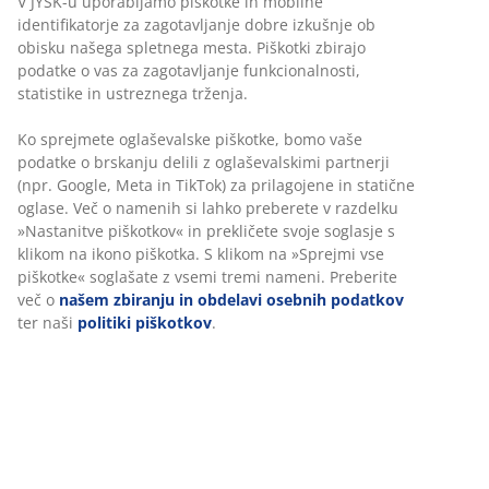
V JYSK-u uporabljamo piškotke in mobilne
identifikatorje za zagotavljanje dobre izkušnje ob
obisku našega spletnega mesta. Piškotki zbirajo
podatke o vas za zagotavljanje funkcionalnosti,
statistike in ustreznega trženja.
Ko sprejmete oglaševalske piškotke, bomo vaše
podatke o brskanju delili z oglaševalskimi partnerji
(npr. Google, Meta in TikTok) za prilagojene in statične
oglase. Več o namenih si lahko preberete v razdelku
»Nastanitve piškotkov« in prekličete svoje soglasje s
klikom na ikono piškotka. S klikom na »Sprejmi vse
piškotke« soglašate z vsemi tremi nameni. Preberite
več o
našem zbiranju in obdelavi osebnih podatkov
ter naši
politiki piškotkov
.