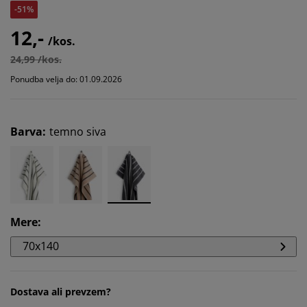
-51%
12,-
/kos.
24,99 /kos.
Ponudba velja do: 01.09.2026
Barva
:
temno siva
Mere
:
70x140
Dostava ali prevzem?