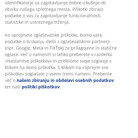
katerokoli JYSK-ovo trgovino
Jamstvo cene
30 dni jamstva cene na vse izdelke
Fleksibilne možnosti dostave
Hitra in enostavna dostava po vašem izboru
100% bombaž. Mehke, goste in zelo vpojne. 500 g/m².
70x140 cm
Inventarna številka: 2346241
Podatki o izdelku
Ocene