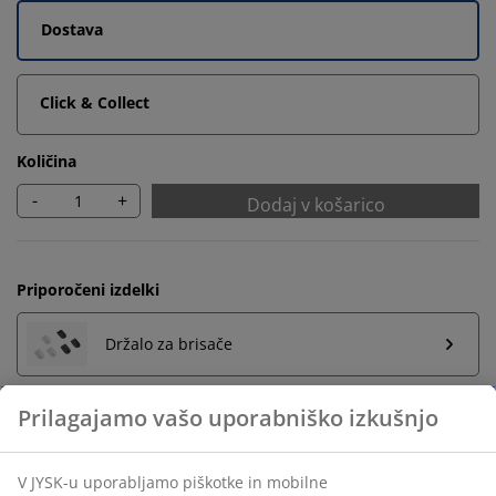
Dostava
Click & Collect
Količina
-
+
Dodaj v košarico
Priporočeni izdelki
Držalo za brisače
Neomejena vračila
Vračilo brez časovne omejitve - izdelke vrnite v