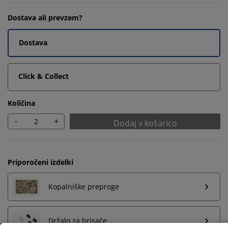
Dostava ali prevzem?
Dostava
Click & Collect
Količina
-
+
Dodaj v košarico
Priporočeni izdelki
Kopalniške preproge
Prilagajamo vašo uporabniško izkušnjo
Držalo za brisače