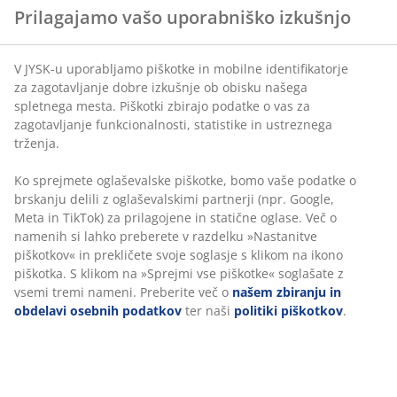
V JYSK-u uporabljamo piškotke in mobilne
identifikatorje za zagotavljanje dobre izkušnje ob
obisku našega spletnega mesta. Piškotki zbirajo
podatke o vas za zagotavljanje funkcionalnosti,
Neomejena vračila
statistike in ustreznega trženja.
Vračilo brez časovne omejitve - izdelke vrnite v
katerokoli JYSK-ovo trgovino
Ko sprejmete oglaševalske piškotke, bomo vaše
Jamstvo cene
podatke o brskanju delili z oglaševalskimi partnerji
30 dni jamstva cene na vse izdelke
(npr. Google, Meta in TikTok) za prilagojene in statične
oglase. Več o namenih si lahko preberete v razdelku
Fleksibilne možnosti dostave
»Nastanitve piškotkov« in prekličete svoje soglasje s
Hitra in enostavna dostava po vašem izboru
klikom na ikono piškotka. S klikom na »Sprejmi vse
piškotke« soglašate z vsemi tremi nameni. Preberite
več o
našem zbiranju in obdelavi osebnih podatkov
100% bombaž. Mehke, goste in zelo vpojne. 500 g/m².
ter naši
politiki piškotkov
.
50x100 cm
Inventarna številka: 2117283