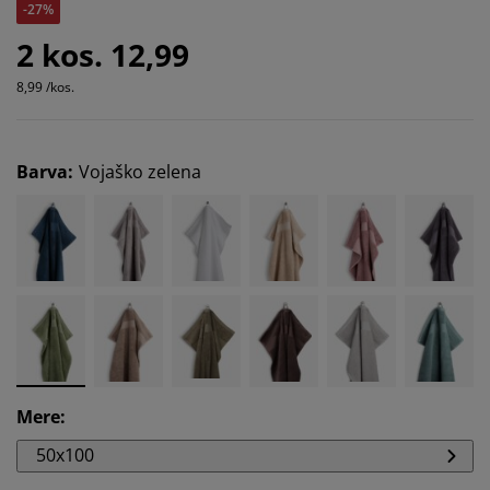
-27%
2 kos. 12,99
8,99 /kos.
Barva
:
Vojaško zelena
Mere
:
50x100