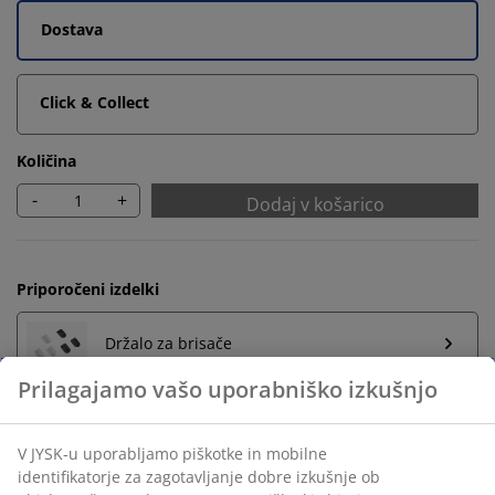
Dostava
Click & Collect
Količina
-
+
Dodaj v košarico
Priporočeni izdelki
Držalo za brisače
Neomejena vračila
Vračilo brez časovne omejitve - izdelke vrnite v