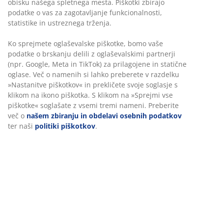
katerokoli JYSK-ovo trgovino
Jamstvo cene
30 dni jamstva cene na vse izdelke
Fleksibilne možnosti dostave
Hitra in enostavna dostava po vašem izboru
Inventarna številka: 2319801
Podatki o izdelku
Ocene
(
118
)