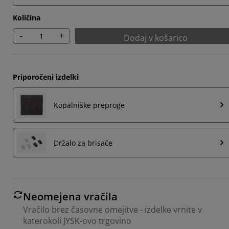
Količina
-
+
Dodaj v košarico
Priporočeni izdelki
Kopalniške preproge
Držalo za brisače
Neomejena vračila
Vračilo brez časovne omejitve - izdelke vrnite v
katerokoli JYSK-ovo trgovino