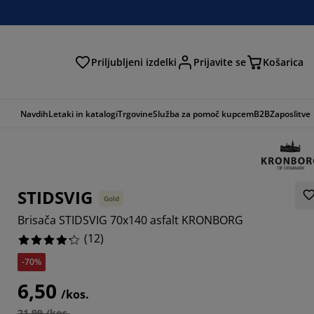
Priljubljeni izdelki
Prijavite se
Košarica
Navdih
Letaki in katalogi
Trgovine
Služba za pomoč kupcem
B2B
Zaposlitve
STIDSVIG
Gold
Brisača STIDSVIG 70x140 asfalt KRONBORG
(
12
)
-70%
6,50
/kos.
21,99 /kos.