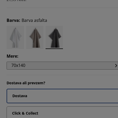
3332%
3332%
Barva
:
Barva asfalta
3332%
Mere
:
70x140
Dostava ali prevzem?
Dostava
Click & Collect