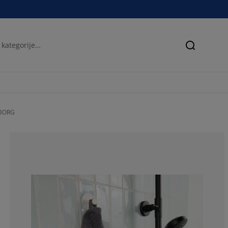
Iskanje
NBORG
75%
0%