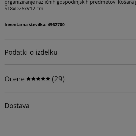
organiziranje različnih gospodinjskih predmetov. Košara je i
Š18xD26xV12 cm
Inventarna številka: 4962700
Podatki o izdelku
(
29
)
Ocene
Dostava