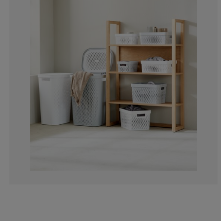
0%
3.448275862068
0%