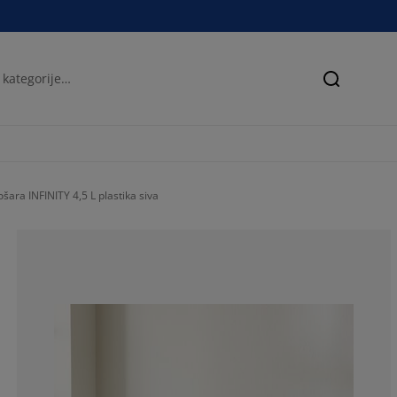
Iskanje
ošara INFINITY 4,5 L plastika siva
93.1034482758
3.448275862068