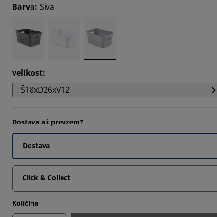
Barva
:
Siva
9653%
velikost
:
Š18xD26xV12
Dostava ali prevzem?
Dostava
Click & Collect
Količina