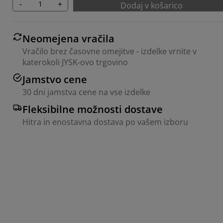
-
+
Dodaj v košarico
Neomejena vračila
Vračilo brez časovne omejitve - izdelke vrnite v
katerokoli JYSK-ovo trgovino
Jamstvo cene
30 dni jamstva cene na vse izdelke
Fleksibilne možnosti dostave
Hitra in enostavna dostava po vašem izboru