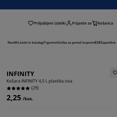
Priljubljeni izdelki
Prijavite se
Košarica
Navdih
Letaki in katalogi
Trgovine
Služba za pomoč kupcem
B2B
Zaposlitve
INFINITY
Košara INFINITY 4,5 L plastika siva
(
29
)
2,25
/kos.
6206%
9653%