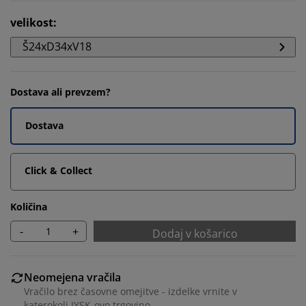
velikost
:
Š24xD34xV18
Dostava ali prevzem?
Dostava
Click & Collect
Količina
-
+
Dodaj v košarico
Neomejena vračila
Vračilo brez časovne omejitve - izdelke vrnite v
katerokoli JYSK-ovo trgovino