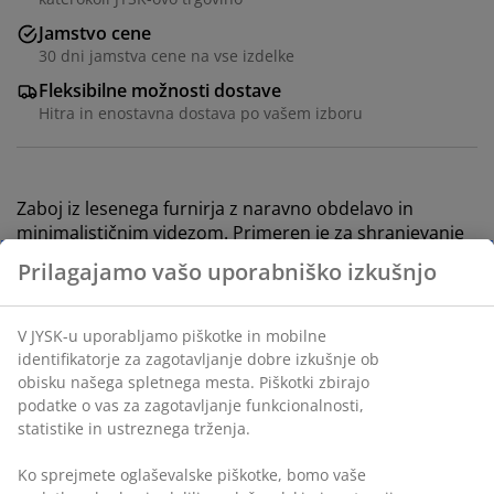
Jamstvo cene
30 dni jamstva cene na vse izdelke
Fleksibilne možnosti dostave
Hitra in enostavna dostava po vašem izboru
Zaboj iz lesenega furnirja z naravno obdelavo in
minimalističnim videzom. Primeren je za shranjevanje
predmetov za hobije, igrač ali pisarniškega materiala. S
praktičnima ročajema. Š24xD34xV18 cm
Inventarna številka: 4911027
Podatki o izdelku
Prilagajamo vašo uporabniško izkušnjo