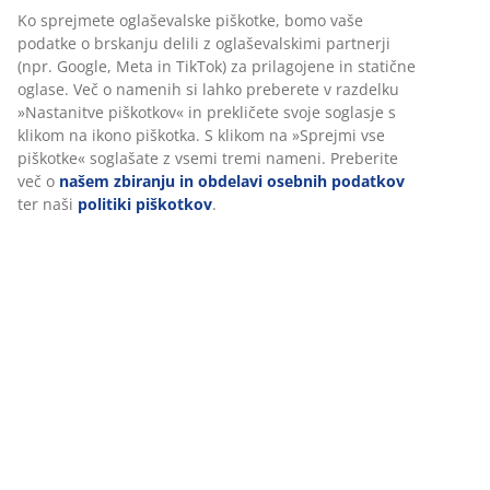
Podatki o izdelku
Ocene
(
60
)
Prilagajamo vašo uporabniško izkušnjo
V JYSK-u uporabljamo piškotke in mobilne identifikatorje za
Dostava
zagotavljanje dobre izkušnje ob obisku našega spletnega mesta.
Piškotki zbirajo podatke o vas za zagotavljanje funkcionalnosti,
statistike in ustreznega trženja.
Ko sprejmete oglaševalske piškotke, bomo vaše podatke o brska
delili z oglaševalskimi partnerji (npr. Google, Meta in TikTok) za
prilagojene in statične oglase. Več o namenih si lahko preberete
razdelku »Nastanitve piškotkov« in prekličete svoje soglasje s kl
na ikono piškotka. S klikom na »Sprejmi vse piškotke« soglašate 