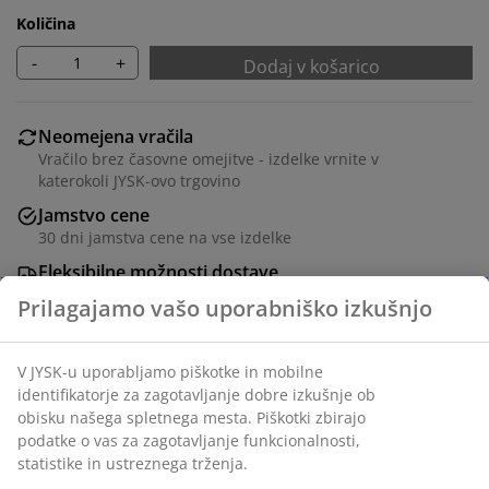
Količina
-
+
Dodaj v košarico
Neomejena vračila
Vračilo brez časovne omejitve - izdelke vrnite v
katerokoli JYSK-ovo trgovino
Jamstvo cene
30 dni jamstva cene na vse izdelke
Fleksibilne možnosti dostave
Hitra in enostavna dostava po vašem izboru
Okrasni furnir. Š153xV74xG39 cm
Inventarna številka: 3601107
Navodila za sestavljanje