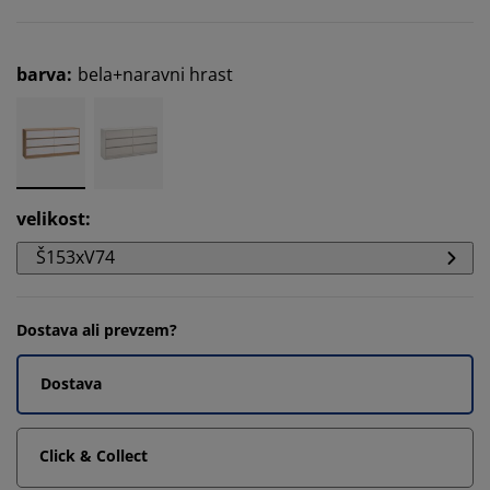
barva
:
bela+naravni hrast
velikost
:
Š153xV74
Dostava ali prevzem?
Dostava
Click & Collect