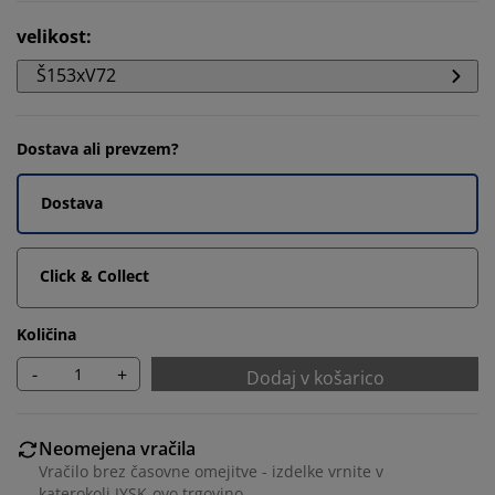
velikost
:
Š153xV72
Dostava ali prevzem?
Dostava
Click & Collect
Količina
-
+
Dodaj v košarico
Neomejena vračila
Vračilo brez časovne omejitve - izdelke vrnite v
katerokoli JYSK-ovo trgovino