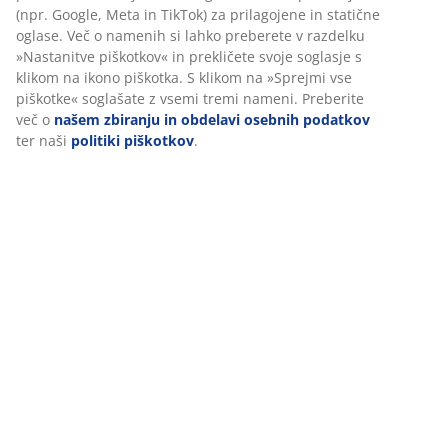
Ocene
(npr. Google, Meta in TikTok) za prilagojene in statične
(
170
)
oglase. Več o namenih si lahko preberete v razdelku
»Nastanitve piškotkov« in prekličete svoje soglasje s
klikom na ikono piškotka. S klikom na »Sprejmi vse
piškotke« soglašate z vsemi tremi nameni. Preberite
Dostava
več o
našem zbiranju in obdelavi osebnih podatkov
ter naši
politiki piškotkov
.