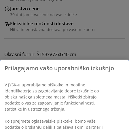
Jamstvo cene
30 dni jamstva cene na vse izdelke
Fleksibilne možnosti dostave
Hitra in enostavna dostava po vašem izboru
Okrasni furnir. Š153xV72xG40 cm
Prilagajamo vašo uporabniško izkušnjo
Inventarna številka: 3670513
Navodila za sestavljanje
V JYSK-u uporabljamo piškotke in mobilne
identifikatorje za zagotavljanje dobre izkušnje ob
obisku našega spletnega mesta. Piškotki zbirajo
podatke o vas za zagotavljanje funkcionalnosti,
Podatki o izdelku
statistike in ustreznega trženja.
Ko sprejmete oglaševalske piškotke, bomo vaše
podatke o brskanju delili z oglaševalskimi partnerji